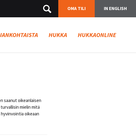
OMA TILI
IN ENGLISH
JANKOHTAISTA
HUKKA
HUKKAONLINE
en saanut oikeanlaisen
urvallisin mielin mitä
t hyvinvointia oikeaan