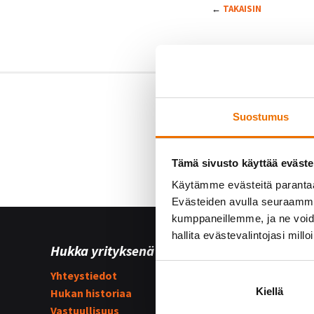
←
TAKAISIN
Suostumus
Tämä sivusto käyttää eväste
Käytämme evästeitä paranta
Evästeiden avulla seuraamme 
kumppaneillemme, ja ne voidaa
hallita evästevalintojasi millo
Hukka yrityksenä
Yhteist
Yhteystiedot
Hukka su
Kiellä
Hukan historiaa
Kummijo
Vastuullisuus
Hukka-j