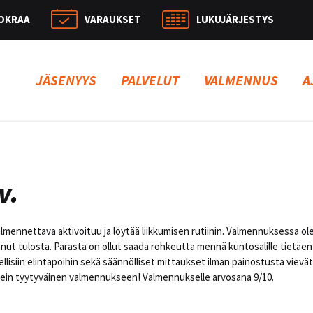
OKRAA
VARAUKSET
LUKUJÄRJESTYS
Hae:
JÄSENYYS
PALVELUT
VALMENNUS
A
v.
almennettava aktivoituu ja löytää liikkumisen rutiinin. Valmennuksessa ol
nut tulosta. Parasta on ollut saada rohkeutta mennä kuntosalille tietäen t
llisiin elintapoihin sekä säännölliset mittaukset ilman painostusta vievä
ikein tyytyväinen valmennukseen! Valmennukselle arvosana 9/10.