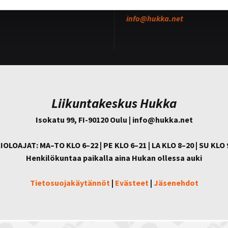
Palautetta?
info@
hukka.net
Liikuntakeskus Hukka
Isokatu 99, FI-90120 Oulu | info@
hukka.net
IOLOAJAT: MA–TO KLO 6–22 | PE KLO 6–21 | LA KLO 8–20 | SU KLO 
Henkilökuntaa paikalla aina Hukan ollessa auki
Tietosuojakäytännöt
|
Evästeet
|
Jäsenehdot