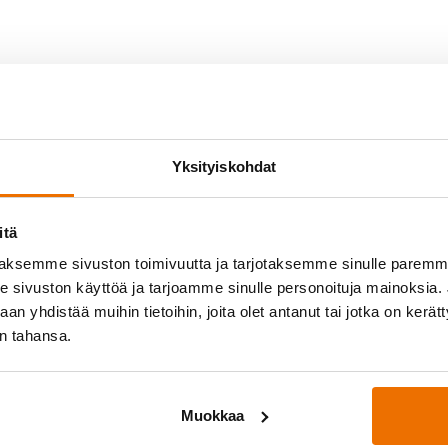
Yksityiskohdat
itä
aksemme sivuston toimivuutta ja tarjotaksemme sinulle parem
sivuston käyttöä ja tarjoamme sinulle personoituja mainoksia. J
n yhdistää muihin tietoihin, joita olet antanut tai jotka on kerät
in tahansa.
yössä
Medialle
osittelee!
Hukan lehdistöpaketti
Muokkaa
ukkueet
oukkue