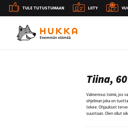
TULE TUTUSTUMAAN
LIITY
VU
Tiina, 60
Valmennus toimii, jos v
ohjelman joka on tuotta
tekee. Ohjaukset tervee
suuntaan. Olen ollut o