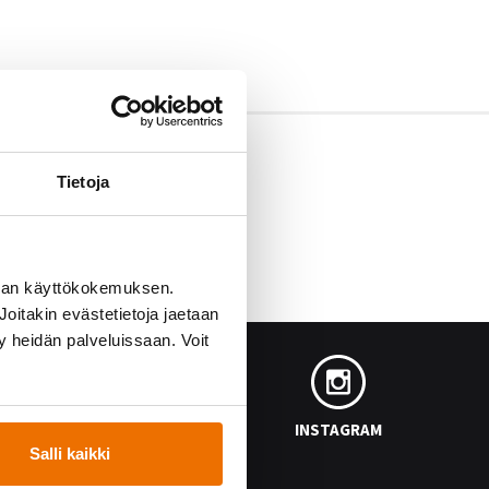
Tietoja
man käyttökokemuksen.
oitakin evästetietoja jaetaan
ty heidän palveluissaan. Voit
FACEBOOK
INSTAGRAM
Salli kaikki