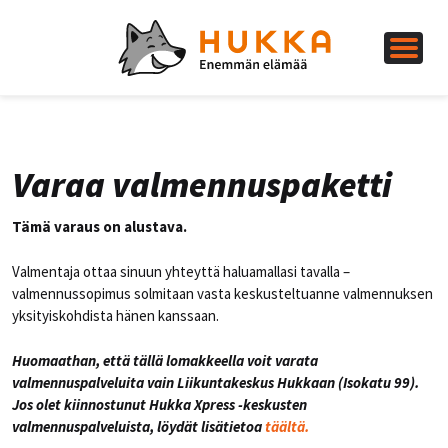
Varaa valmennuspaketti
Tämä varaus on alustava.
Valmentaja ottaa sinuun yhteyttä haluamallasi tavalla –
valmennussopimus solmitaan vasta keskusteltuanne valmennuksen
yksityiskohdista hänen kanssaan.
Huomaathan, että tällä lomakkeella voit varata
valmennuspalveluita vain Liikuntakeskus Hukkaan (Isokatu 99).
Jos olet kiinnostunut Hukka Xpress -keskusten
valmennuspalveluista, löydät lisätietoa
täältä.