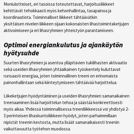
Moniulotteiset, eri tasoissa toteutettavat, harjoitusliikkeet
kehittävät tehokkaasti myös kehonhallintaa, tasapainoa ja
koordinaatiota. Toiminnalliset liikkeet tähtäävätkin
yksittäisen nivelen liikkeen sijaan kokonaisten lihastoimintaketjujen
aktivoimiseen ja eri lihasryhmien yhteistyön parantamiseen.
Optimoi energiankulutus ja ajankäytön
hyötysuhde
Suurten lihasryhmien ja asentoa ylläpitävien tukilihasten aktivaatio
sekä useiden lihasryhmien yhtäaikainen työskentely kuluttavat
runsaasti energiaa, joten toiminnallinen treeni on erinomaista
painonhallintaan sekä kiinteytymiseen tähtäävää harjoittelua.
Liikeketjujen hyödyntäminen ja useiden lihasryhmien samanaikainen
treenaaminen lisää harjoittelun tehoa ja säästää konkreettisesti
myös aikaa. Yhdessä toiminnallisessa treeniliikkeessä voi yhdistyä 2-
3 perinteisen lihaskuntoliikkeen hyödyt, joten parhaimmillaan
nipistät treenin kestosta, mutta lisäät samanaikaisesti treenin
vaikuttavuutta työtehon muodossa.