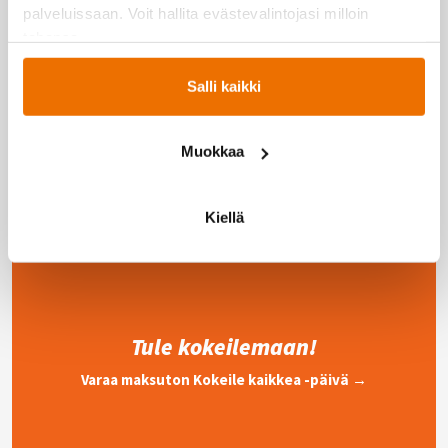
palveluissaan. Voit hallita evästevalintojasi milloin
tahansa.
Salli kaikki
Liity jäseneksi
→
Muokkaa
Kiellä
Tule kokeilemaan!
Varaa maksuton Kokeile kaikkea -päivä →