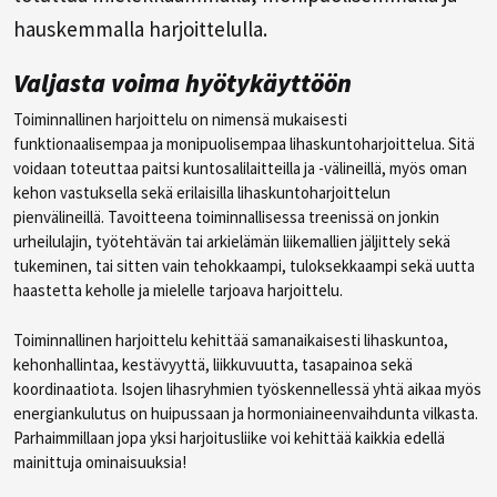
hauskemmalla harjoittelulla.
Valjasta voima hyötykäyttöön
Toiminnallinen harjoittelu on nimensä mukaisesti
funktionaalisempaa ja monipuolisempaa lihaskuntoharjoittelua. Sitä
voidaan toteuttaa paitsi kuntosalilaitteilla ja -välineillä, myös oman
kehon vastuksella sekä erilaisilla lihaskuntoharjoittelun
pienvälineillä. Tavoitteena toiminnallisessa treenissä on jonkin
urheilulajin, työtehtävän tai arkielämän liikemallien jäljittely sekä
tukeminen, tai sitten vain tehokkaampi, tuloksekkaampi sekä uutta
haastetta keholle ja mielelle tarjoava harjoittelu.
Toiminnallinen harjoittelu kehittää samanaikaisesti lihaskuntoa,
kehonhallintaa, kestävyyttä, liikkuvuutta, tasapainoa sekä
koordinaatiota. Isojen lihasryhmien työskennellessä yhtä aikaa myös
energiankulutus on huipussaan ja hormoniaineenvaihdunta vilkasta.
Parhaimmillaan jopa yksi harjoitusliike voi kehittää kaikkia edellä
mainittuja ominaisuuksia!