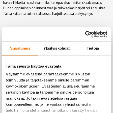
hakea liikkeitä haastavammiksi tai epävakaammiksi skaalaamalla.
Uuden oppiminen on innostavaa ja tuloksekas harjoittelu hauskaa.
Tästä kaikesta toiminnallisessa harjoittelussa on kysymys.
Treenaa toiminnallisesti Liikuntakeskus
Hukan monipuolisilla kuntosaleilla!
Suostumus
Yksityiskohdat
Tietoja
Hukan suurin, yli 1 600 neliön KuntoHukka on syystä
Oulun
monipuolisin kuntosali
. Kuntosali tarjoaa paljon treenitilaa, yli 400 m²
vapaapainoalueen, 8 paikkaisen räkkialueen, rutkasti
Tämä sivusto käyttää evästeitä
lämmittelylaitteita ja kattaa takuulla niin aloittelijoiden kuin
kokeneempienkin treenaajien tarpeet. Lisäksi Hukasta löydät
Käytämme evästeitä parantaaksemme sivuston
permantoalueella varustetun Funktionaalisen Studion.
toimivuutta ja tarjotaksemme sinulle paremman
käyttökokemuksen. Evästeiden avulla seuraamme
Kaikki tämä käytössäsi vain yhdellä jäsenyydellä –
sivuston käyttöä ja tarjoamme sinulle personoituja
lue lisää Hukan palveluista
täältä!
mainoksia. Joitakin evästetietoja jaetaan
kumppaneillemme, ja ne voidaan yhdistää muihin
tietoihin, joita olet antanut tai jotka on kerätty heidän