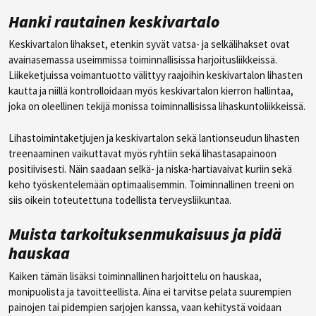
Hanki rautainen keskivartalo
Keskivartalon lihakset, etenkin syvät vatsa- ja selkälihakset ovat
avainasemassa useimmissa toiminnallisissa harjoitusliikkeissä.
Liikeketjuissa voimantuotto välittyy raajoihin keskivartalon lihasten
kautta ja niillä kontrolloidaan myös keskivartalon kierron hallintaa,
joka on oleellinen tekijä monissa toiminnallisissa lihaskuntoliikkeissä.
Lihastoimintaketjujen ja keskivartalon sekä lantionseudun lihasten
treenaaminen vaikuttavat myös ryhtiin sekä lihastasapainoon
positiivisesti. Näin saadaan selkä- ja niska-hartiavaivat kuriin sekä
keho työskentelemään optimaalisemmin. Toiminnallinen treeni on
siis oikein toteutettuna todellista terveysliikuntaa.
Muista tarkoituksenmukaisuus ja pidä
hauskaa
Kaiken tämän lisäksi toiminnallinen harjoittelu on hauskaa,
monipuolista ja tavoitteellista. Aina ei tarvitse pelata suurempien
painojen tai pidempien sarjojen kanssa, vaan kehitystä voidaan