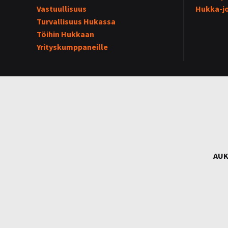
Vastuullisuus
Hukka-j
Turvallisuus Hukassa
Töihin Hukkaan
Yrityskumppaneille
AUK