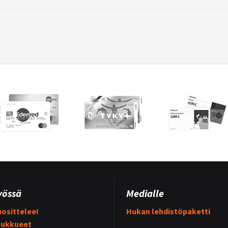
yössä
Medialle
osittelee!
Hukan lehdistöpaketti
ukkueet