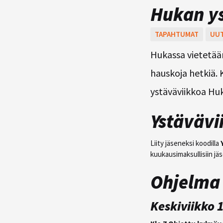
Hukan ys
TAPAHTUMAT
UUT
Hukassa vietetään
hauskoja hetkiä. 
ystäväviikkoa Hu
Ystävävi
Liity jäseneksi koodilla
kuukausimaksullisiin jä
Ohjelma
Keskiviikko 