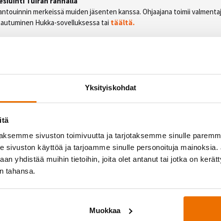
siuinti Tuiran rannalla
avantouinnin merkeissä muiden jäsenten kanssa. Ohjaajana toimii valmenta
ittautuminen Hukka-sovelluksessa tai
täältä.
kkisCircuit
ti, jossa saat treenata toiminnallisesti yhdessä kaverin kanssa! Tunne
i.¨
.2.
Yksityiskohdat
on
 luvassa 105 minuuttia tehokasta ja hauskaa pyöräilyä! Houkuttele kaver
itä
hjauksessa.
aksemme sivuston toimivuutta ja tarjotaksemme sinulle parem
sivuston käyttöä ja tarjoamme sinulle personoituja mainoksia. J
2.
n yhdistää muihin tietoihin, joita olet antanut tai jotka on kerät
in tahansa.
omien maistatusta aulassa
sen uutuusmaut yksin tai ystävän kanssa ja löydä uusi suosikkisi.
o Twerk
Muokkaa
apa aloittaa viikonloppu kuin tanssien? Tällä tunnilla käydään läpi twerkin