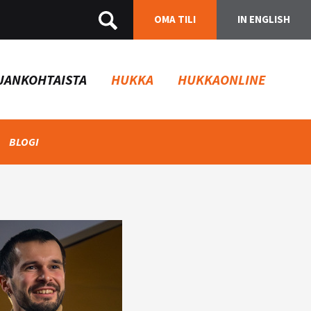
OMA TILI
IN ENGLISH
JANKOHTAISTA
HUKKA
HUKKAONLINE
BLOGI