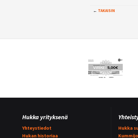
←
TAKAISIN
Hukka yrityksenä
Yhteist
Yhteystiedot
Hukka su
Hukan historiaa
Kummijo