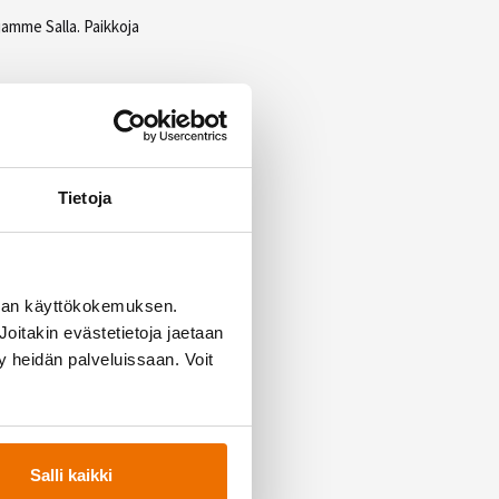
jamme Salla. Paikkoja
lman ja tehokkuuden
Tietoja
i mukaan ja haasta
man käyttökokemuksen.
oitakin evästetietoja jaetaan
ty heidän palveluissaan. Voit
Salli kaikki
 perusteita,