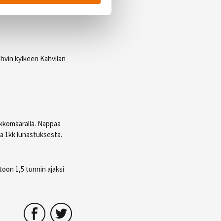
okeilemaan oppeja
ahvin kylkeen Kahvilan
ikkomäärällä. Nappaa
sa 1kk lunastuksesta.
toon 1,5 tunnin ajaksi