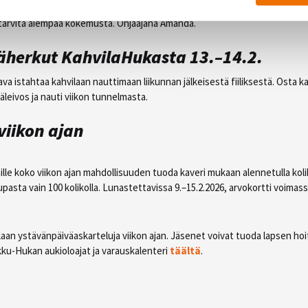
liikkeitä ja rytmiä. Tunnin lopuksi opetellaan koreografia, jossa pääset k
 tarvita aiempaa kokemusta. Ohjaajana Amanda.
äherkut KahvilaHukasta 13.–14.2.
va istahtaa kahvilaan nauttimaan liikunnan jälkeisestä fiiliksestä. Osta k
äleivos ja nauti viikon tunnelmasta.
viikon ajan
le koko viikon ajan mahdollisuuden tuoda kaveri mukaan alennetulla kol
upasta vain 100 kolikolla. Lunastettavissa 9.–15.2.2026, arvokortti voimas
aan ystävänpäiväaskarteluja viikon ajan. Jäsenet voivat tuoda lapsen hoi
ikku-Hukan aukioloajat ja varauskalenteri
täältä
.