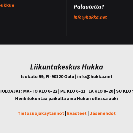
oukkue
Palautetta?
info@
hukka.net
Liikuntakeskus Hukka
Isokatu 99, FI-90120 Oulu | info@
hukka.net
IOLOAJAT: MA–TO KLO 6–22 | PE KLO 6–21 | LA KLO 8–20 | SU KLO 
Henkilökuntaa paikalla aina Hukan ollessa auki
Tietosuojakäytännöt
|
Evästeet
|
Jäsenehdot