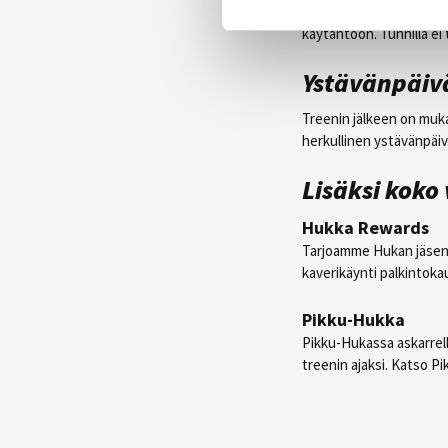
kehonhallintaa, lantion 
käytäntöön. Tunnilla ei
Ystävänpäiv
Treenin jälkeen on muka
herkullinen ystävänpäiv
Lisäksi koko 
Hukka Rewards
Tarjoamme Hukan jäsenil
kaverikäynti palkintoka
Pikku-Hukka
Pikku-Hukassa askarrell
treenin ajaksi. Katso P