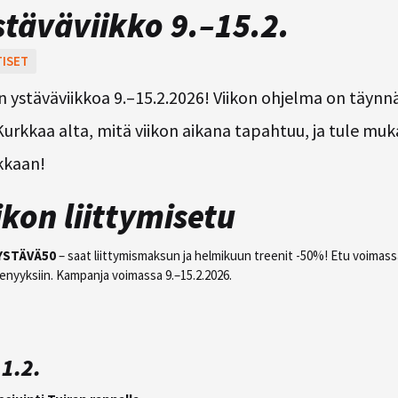
täväviikko 9.–15.2.
ISET
 ystäväviikkoa 9.–15.2.2026! Viikon ohjelma on täynnä
Kurkkaa alta, mitä viikon aikana tapahtuu, ja tule m
kkaan!
ikon liittymisetu
YSTÄVÄ50
– saat liittymismaksun ja helmikuun treenit -50%! Etu voimassa
senyyksiin. Kampanja voimassa 9.–15.2.2026.
11.2.