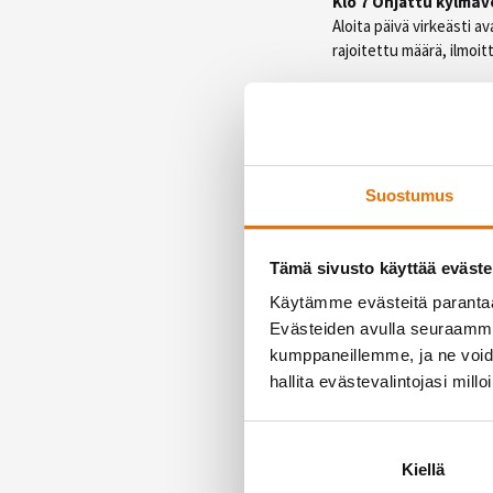
Klo 7 Ohjattu kylmäve
Aloita päivä virkeästi 
rajoitettu määrä, ilmo
Klo 17.20 Friends Fun
Hauska ja energinen tun
takaa ohjaajamme Oskar
Perjantai 13
Suostumus
Klo 18 Cycling Marat
Pyöräilyhaaste kutsuu –
Tämä sivusto käyttää eväste
itsesi Tiian ja Markon o
Käytämme evästeitä paranta
Evästeiden avulla seuraamme 
Lauantai 14.
kumppaneillemme, ja ne voidaa
hallita evästevalintojasi millo
Klo 11–15 Celsius-ju
Tule testaamaan Celsiuk
klo 13.30 Kickstart t
Kiellä
Mikä olisikaan parempi t