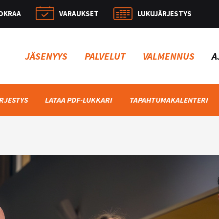
OKRAA
VARAUKSET
LUKUJÄRJESTYS
Hae:
JÄSENYYS
PALVELUT
VALMENNUS
A
RJESTYS
LATAA PDF-LUKKARI
TAPAHTUMAKALENTERI