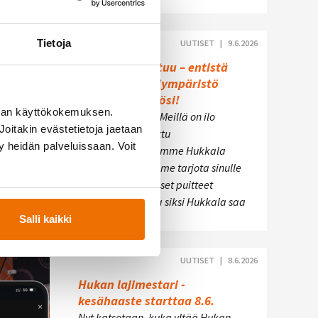
Tietoja
UUTISET |
9.6.2026
Hukkala uudistuu – entistä
parempi treeniympäristö
tulossa käyttöösi!
man käyttökokemuksen.
Hei hukkalainen! Meillä on ilo
oitakin evästetietoja jaetaan
kertoa, että suosittu
ty heidän palveluissaan. Voit
ryhmäliikuntasalimme Hukkala
uudistuu. Haluamme tarjota sinulle
parhaat mahdolliset puitteet
treenaamiseen, ja siksi Hukkala saa
kesän…
Salli kaikki
UUTISET |
8.6.2026
Hukan lajimestari -
kesähaaste starttaa 8.6.
Nyt katsotaan, kuka yltää Hukan