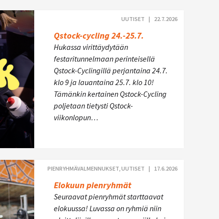
UUTISET |
22.7.2026
Qstock-cycling 24.-25.7.
Hukassa virittäydytään
festaritunnelmaan perinteisellä
Qstock-Cyclingillä perjantaina 24.7.
klo 9 ja lauantaina 25.7. klo 10!
Tämänkin kertainen Qstock-Cycling
poljetaan tietysti Qstock-
viikonlopun…
PIENRYHMÄVALMENNUKSET, UUTISET |
17.6.2026
Elokuun pienryhmät
Seuraavat pienryhmät starttaavat
elokuussa! Luvassa on ryhmiä niin