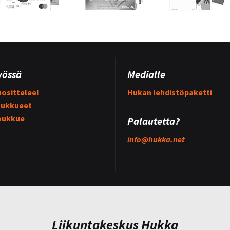
yössä
Medialle
osittelee!
Hukan lehdistöpaketti
ukkueet
oukkue
Palautetta?
info@
hukka.net
Liikuntakeskus Hukka