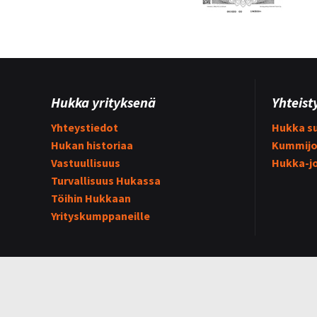
Hukka yrityksenä
Yhteist
Yhteystiedot
Hukka su
Hukan historiaa
Kummijo
Vastuullisuus
Hukka-j
Turvallisuus Hukassa
Töihin Hukkaan
Yrityskumppaneille