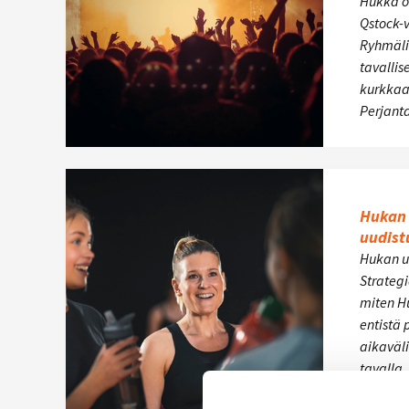
Hukka o
Qstock-
Ryhmäli
tavallis
kurkkaa 
Perjant
Hukan 
uudist
Hukan uu
Strategi
miten Hu
entistä 
aikavälil
tavalla