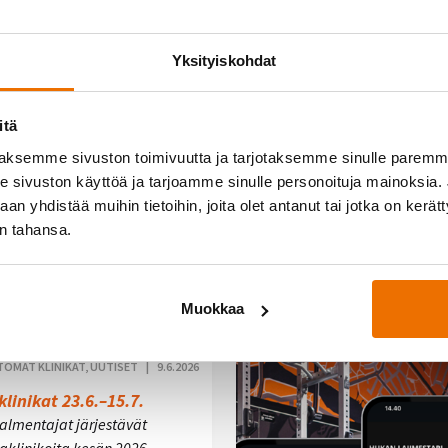
Yksityiskohdat
SSA TAPAHTUU, UUTISET |
10.6.2026
Hukan leiripäivä 3.7.
kan leiripäivä järjestetään
itä
ina 3.7. – tuo lapsesi
aksemme sivuston toimivuutta ja tarjotaksemme sinulle parem
n hauskaa ja ota hetki
sivuston käyttöä ja tarjoamme sinulle personoituja mainoksia. J
aa itsellesi!
n yhdistää muihin tietoihin, joita olet antanut tai jotka on kerät
numme Pikku-Hukassa,
in tahansa.
ähdemme yhdessä
ään mäelle…
Muokkaa
OMAT KLINIKAT, UUTISET |
9.6.2026
linikat 23.6.–15.7.
almentajat järjestävät