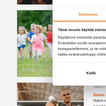
Suostumus
PIKKU-HUKA
Pikku-
Pikku-Hu
Tämä sivusto käyttää eväste
perjanta
Käytämme evästeitä paranta
pitämää
Evästeiden avulla seuraamme 
omaa aik
kumppaneillemme, ja ne voidaa
Kokoon
hallita evästevalintojasi millo
josta l
Heinäp
Kiellä
MAKSUTT
Kesän k
Hukan v