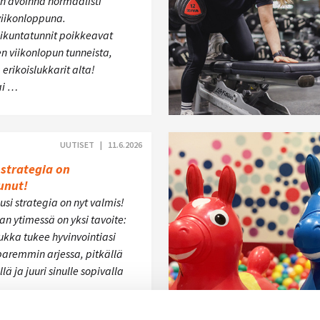
n avoinna normaalisti
viikonloppuna.
ikuntatunnit poikkeavat
en viikonlopun tunneista,
erikoislukkarit alta!
ai …
UUTISET |
11.6.2026
strategia on
unut!
si strategia on nyt valmis!
an ytimessä on yksi tavoite:
kka tukee hyvinvointiasi
paremmin arjessa, pitkällä
lä ja juuri sinulle sopivalla
.…