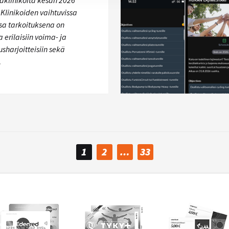
aklinikoita kesän 2026
Klinikoiden vaihtuvissa
sa tarkoituksena on
 erilaisiin voima- ja
usharjoitteisiin sekä
…
1
2
…
33