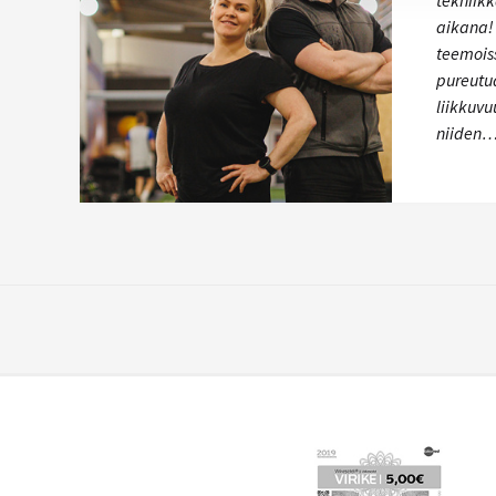
tekniikk
aikana! 
teemois
pureutua
liikkuvu
niiden