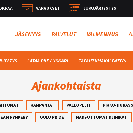
OKRAA
VARAUKSET
LUKUJÄRJESTYS
Hae:
JÄSENYYS
PALVELUT
VALMENNUS
A
RJESTYS
LATAA PDF-LUKKARI
TAPAHTUMAKALENTERI
Ajankohtaista
AHTUMAT
KAMPANJAT
PALLOPELIT
PIKKU-HUKAS
TEAM RYNKEBY
OULU PRIDE
MAKSUTTOMAT KLINIKAT