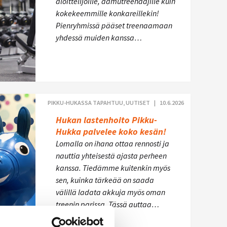
aloittelijoille, aamutreenaajille kuin
kokekeemmille konkareillekin!
Pienryhmissä pääset treenaamaan
yhdessä muiden kanssa…
PIKKU-HUKASSA TAPAHTUU, UUTISET |
10.6.2026
Hukan lastenhoito Pikku-
Hukka palvelee koko kesän!
Lomalla on ihana ottaa rennosti ja
nauttia yhteisestä ajasta perheen
kanssa. Tiedämme kuitenkin myös
sen, kuinka tärkeää on saada
välillä ladata akkuja myös oman
treenin parissa. Tässä auttaa…