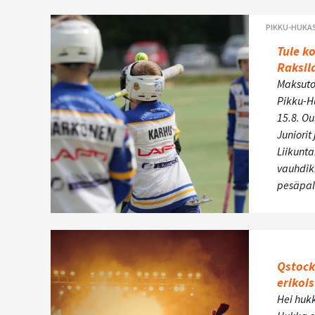
PIKKU-HUKA
Tule k
Raksil
Maksuto
Pikku-H
15.8. Ou
Juniorit
Liikunt
vauhdi
pesäpa
Qstock
erikois
Hei huk