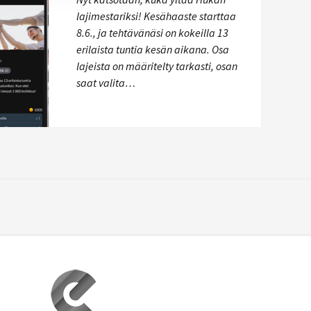
lajimestariksi! Kesähaaste starttaa
8.6., ja tehtävänäsi on kokeilla 13
erilaista tuntia kesän aikana. Osa
lajeista on määritelty tarkasti, osan
saat valita…