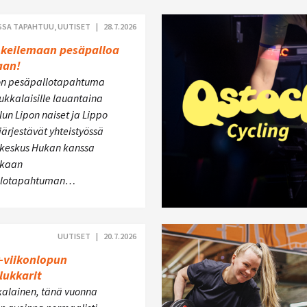
SSA TAPAHTUU, UUTISET |
28.7.2026
okeilemaan pesäpalloa
aan!
n pesäpallotapahtuma
ukkalaisille lauantaina
lun Lipon naiset ja Lippo
 järjestävät yhteistyössä
akeskus Hukan kanssa
kkaan
llotapahtuman…
UUTISET |
20.7.2026
-viikonlopun
lukkarit
kalainen, tänä vuonna