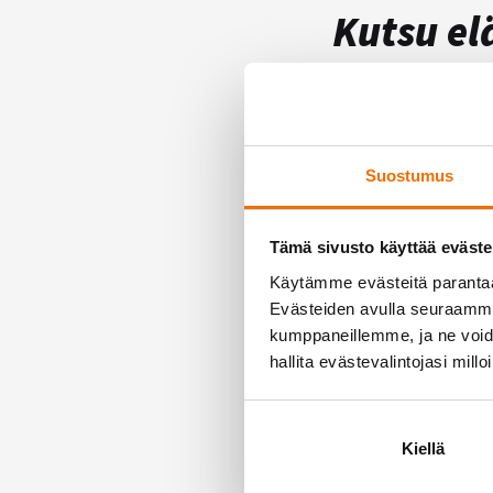
Kutsu el
9.11.!
UUTISET
Hukassa vietetää
Suostumus
kanssasi maksu
Tämä sivusto käyttää eväste
Hukan jäsenenä vo
Käytämme evästeitä paranta
elämäsi isähahmo
Evästeiden avulla seuraamme 
kumppaneillemme, ja ne voidaa
viettämään yhde
hallita evästevalintojasi millo
Kiellä
←
TAKAISIN