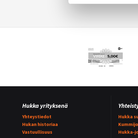
Hukka yrityksenä
Yhteist
Yhteystiedot
Hukka su
Hukan historiaa
Kummijo
Vastuullisuus
Hukka-j