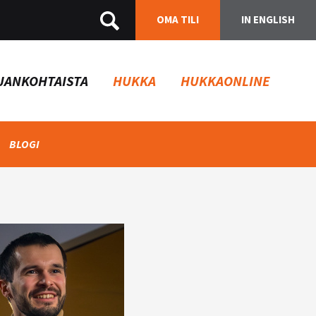
OMA TILI
IN ENGLISH
JANKOHTAISTA
HUKKA
HUKKAONLINE
BLOGI