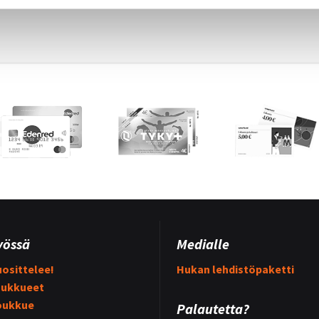
yössä
Medialle
osittelee!
Hukan lehdistöpaketti
ukkueet
oukkue
Palautetta?