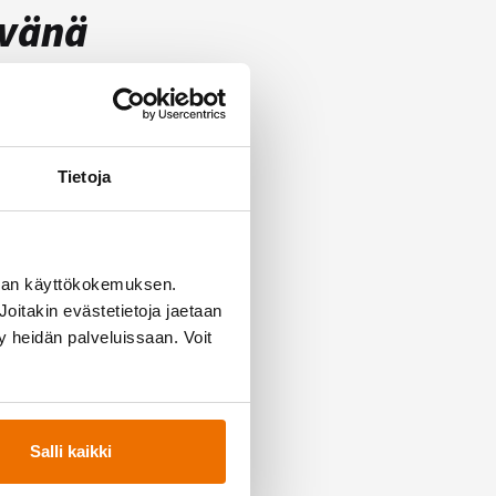
ivänä
t ja isoisät
Tietoja
n, lastesi isän,
man käyttökokemuksen.
ansa! Tervetuloa
oitakin evästetietoja jaetaan
ty heidän palveluissaan. Voit
Salli kaikki