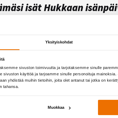
ämäsi isät Hukkaan isänpä
n isänpäivää sunnuntaina 9.11.
–
kutsu siis elämäsi isä
Yksityiskohdat
tta Hukkaan!
itä
it isänpäivänä kutsua mukaasi Hukkaan niin isän, isoisä
aksemme sivuston toimivuutta ja tarjotaksemme sinulle parem
n tai sinulle tärkeän vanhemman, olipa hän kuka tah
sivuston käyttöä ja tarjoamme sinulle personoituja mainoksia. J
n yhdistää muihin tietoihin, joita olet antanut tai jotka on kerät
ssä mukava päivä Hukkaan!
in tahansa.
Muokkaa