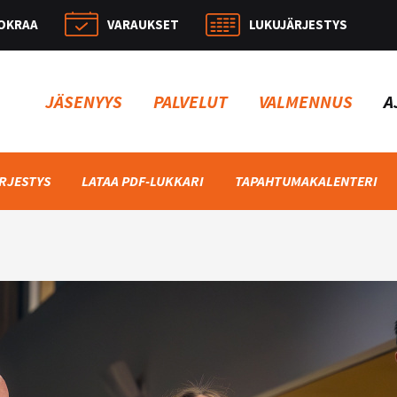
OKRAA
VARAUKSET
LUKUJÄRJESTYS
Hae:
JÄSENYYS
PALVELUT
VALMENNUS
A
RJESTYS
LATAA PDF-LUKKARI
TAPAHTUMAKALENTERI