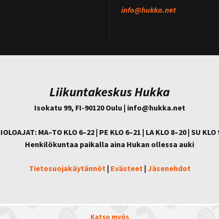
info@
hukka.net
Liikuntakeskus Hukka
Isokatu 99, FI-90120 Oulu | info@
hukka.net
IOLOAJAT: MA–TO KLO 6–22 | PE KLO 6–21 | LA KLO 8–20 | SU KLO 
Henkilökuntaa paikalla aina Hukan ollessa auki
Tietosuojakäytännöt
|
Evästeet
|
Jäsenehdot
Katso myös