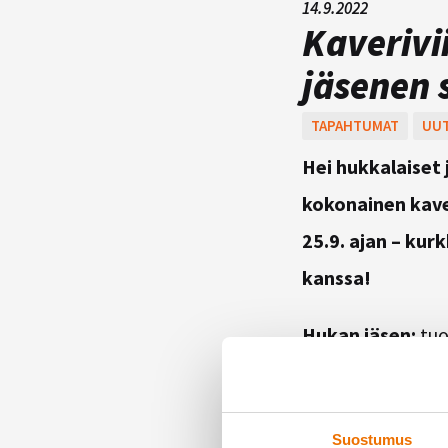
14.9.2022
Kaverivi
jäsenen
TAPAHTUMAT
UUT
Hei hukkalaiset 
kokonainen kave
25.9. ajan – ku
kanssa!
Hukan jäsen:
tuo
treenaamaan! Suos
suosituksestasi li
Suostumus