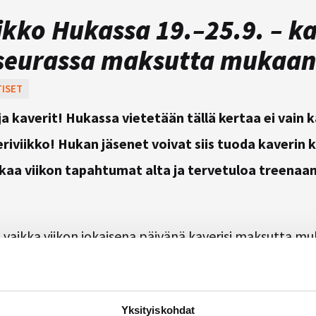
ikko Hukassa 19.–25.9. – ka
 seurassa maksutta mukaan
ISET
ja kaverit! Hukassa vietetään tällä kertaa ei vain 
riviikko!
Hukan jäsenet voivat siis tuoda kaverin k
rkkaa viikon tapahtumat alta ja tervetuloa treena
 vaikka viikon jokaisena päivänä kaverisi maksutta mu
itteluetuna saat ilmaisen suosittelijalahjan jokaisest
ittyvästä kaverista!
Yksityiskohdat