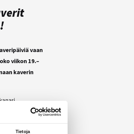
verit
!
kaveripäiviä vaan
oko viikon 19.–
amaan kaverin
kanasi
a kaveriviikolla
Tietoja