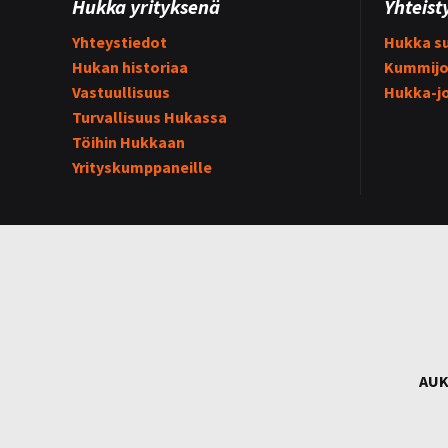
Hukka yrityksenä
Yhteist
Yhteystiedot
Hukka su
Hukan historiaa
Kummijo
Vastuullisuus
Hukka-j
Turvallisuus Hukassa
Töihin Hukkaan
Yrityskumppaneille
AUK