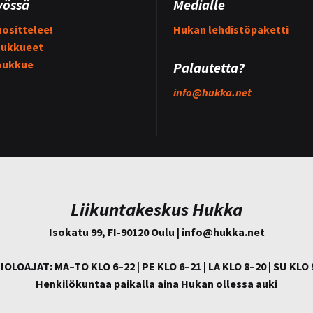
yössä
Medialle
osittelee!
Hukan lehdistöpaketti
ukkueet
oukkue
Palautetta?
info@
hukka.net
Liikuntakeskus Hukka
Isokatu 99, FI-90120 Oulu | info@
hukka.net
IOLOAJAT: MA–TO KLO 6–22 | PE KLO 6–21 | LA KLO 8–20 | SU KLO 
Henkilökuntaa paikalla aina Hukan ollessa auki