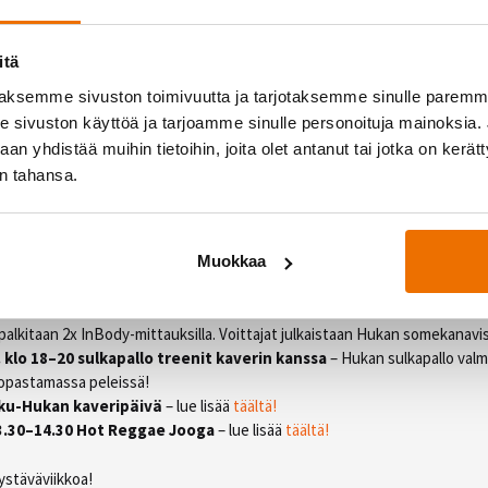
lämpimästi tervetuloa tutustumaan Hukkaan!
itä
n kaveri on tervetullut yhden jäsenen mukana, ja tavallisista vierailuehd
ain aiemmalla vierailulla käyneitä tai jäsenyytensä päättäneitä. Pääsyehto
aksemme sivuston toimivuutta ja tarjotaksemme sinulle parem
anotossa yhdessä Hukan varsinaisen jäsenen kanssa. Aikuisten lisäksi m
sivuston käyttöä ja tarjoamme sinulle personoituja mainoksia. J
ta HukkaJuniorin ikärajojen mukaisesti.
n yhdistää muihin tietoihin, joita olet antanut tai jotka on kerät
in tahansa.
n
lukujärjestys tästä
!
Hukan ystäväviikolla:
Muokkaa
kki Fastin ja Celsiuksen tuotteet kaksi yhden hinnalla!
outuhaaste isolla kuntosalilla:
Souda kaverin kanssa yhteensä 2×1000 m
 palkitaan 2x InBody-mittauksilla. Voittajat julkaistaan Hukan somekanavi
. klo 18–20 sulkapallo treenit kaverin kanssa
– Hukan sulkapallo valm
 opastamassa peleissä!
kku-Hukan kaveripäivä
– lue lisää
täältä!
13.30–14.30 Hot Reggae Jooga
– lue lisää
täältä!
ystäväviikkoa!