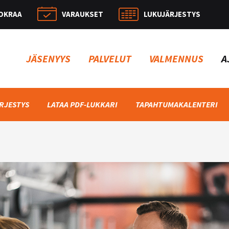
OKRAA
VARAUKSET
LUKUJÄRJESTYS
Hae:
JÄSENYYS
PALVELUT
VALMENNUS
A
RJESTYS
LATAA PDF-LUKKARI
TAPAHTUMAKALENTERI