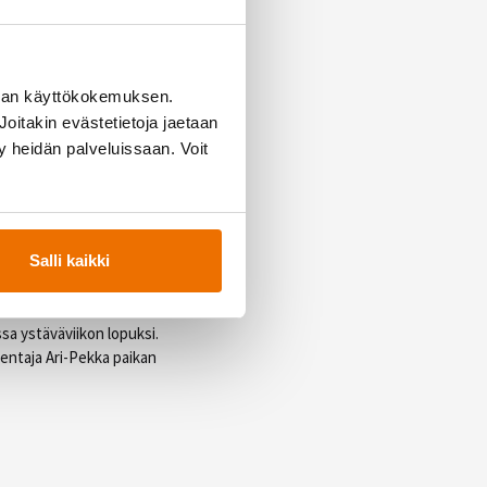
oista poiketen kaverisi
na on vain
man käyttökokemuksen.
yös 8–15-vuotiaat
oitakin evästetietoja jaetaan
ty heidän palveluissaan. Voit
Salli kaikki
 ja kirjatkaa aika ylös
ssa ystäväviikon lopuksi.
entaja Ari-Pekka paikan