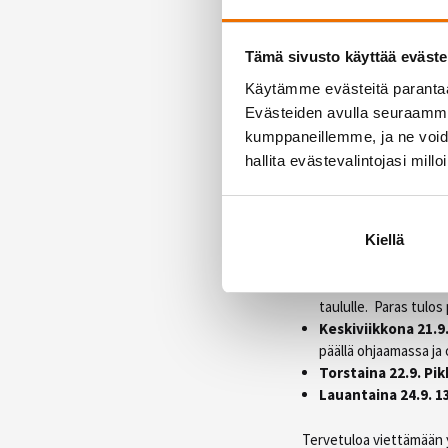
Jäsenen kaveri:
Tämä sivusto käyttää eväste
Kaveripäivänä useampiki
voivat olla myös hiljatt
Käytämme evästeitä paranta
ilmoittautuminen vasta
Evästeiden avulla seuraamme 
kaverit ovat tervetullei
kumppaneillemme, ja ne voidaa
hallita evästevalintojasi millo
Katso koko kaveriviiko
Tapahtumaa 
Kiellä
KahvilaHukassa kai
Valmentajien paris
taululle. Paras tulos
Keskiviikkona 21.9
päällä ohjaamassa ja
Torstaina 22.9. Pi
Lauantaina 24.9. 
Tervetuloa viettämään 