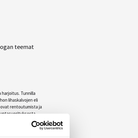
joogan teemat
harjoitus. Tunnilla
hon lihaskalvojen eli
uovat rentoutumista ja
iikuntasuorituksesta