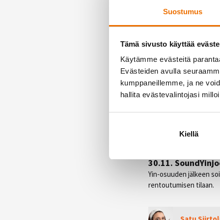
Tunnin tavoitteena on t
Suostumus
hengityksen kanssa. Tämä
16.11. JoogaYin / 
Tämä sivusto käyttää eväste
Tämä yin jooga -tunti ke
Käytämme evästeitä paranta
nivelsiteisiin. Tunnilla
Evästeiden avulla seuraamme 
tunnista on helppo aloi
kumppaneillemme, ja ne voidaa
hallita evästevalintojasi millo
23.11. Jooganidra 
Tunnin aluksi tehdään l
makuuasennossa viltin al
koshien harmoniset sävel
Kiellä
palautua ja antaa energ
30.11. SoundYinjo
Yin-osuuden jälkeen so
rentoutumisen tilaan.
Satu Siirtol