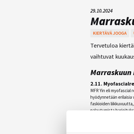
29.10.2024
Marrasku
KIERTÄVÄ JOOGA
Tervetuloa kiertä
vaihtuvat kuukaus
Marraskuun k
2.11.
Myofascialre
MFR Yin eli myofascial 
hyödynnetään erilaisia v
faskioiden liikkuvuutta
palautumista harjoitukse
palautumiseen.
9.11. JoogaFlow /