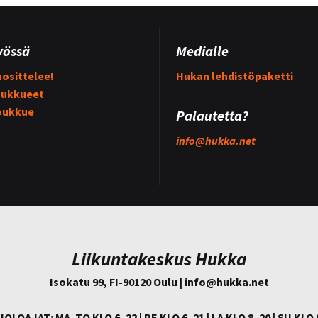
yössä
Medialle
osittelee!
Hukan lehdistöpaketti
ukkueet
oukkue
Palautetta?
info@
hukka.net
Liikuntakeskus Hukka
Isokatu 99, FI-90120 Oulu | info@
hukka.net
IOLOAJAT: MA–TO KLO 6–22 | PE KLO 6–21 | LA KLO 8–20 | SU KLO 