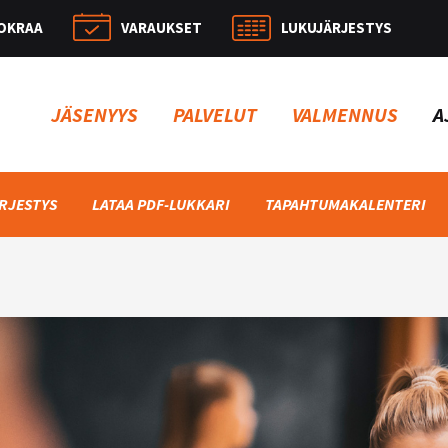
OKRAA
VARAUKSET
LUKUJÄRJESTYS
Hae:
JÄSENYYS
PALVELUT
VALMENNUS
A
RJESTYS
LATAA PDF-LUKKARI
TAPAHTUMAKALENTERI