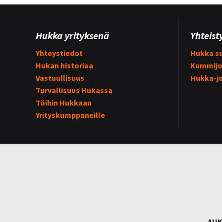
Hukka yrityksenä
Yhteist
Yhteystiedot
Hukka su
Hukan historiaa
Kummijo
Vastuullisuus
Hukka-j
Turvallisuus Hukassa
Töihin Hukkaan
Yrityskumppaneille
AUK