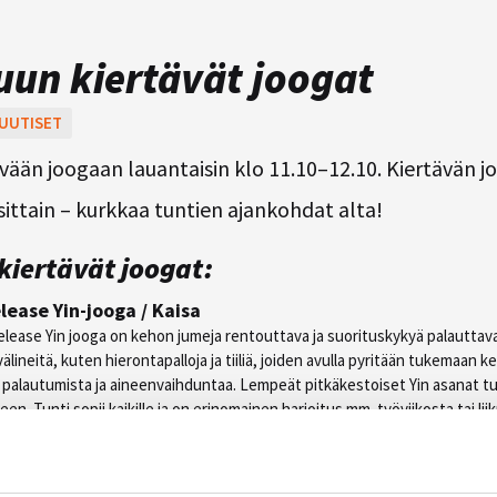
un kiertävät joogat
UUTISET
vään joogaan lauantaisin klo 11.10–12.10. Kiertävän 
ittain – kurkkaa tuntien ajankohdat alta!
iertävät joogat:
lease Yin-jooga / Kaisa
release Yin jooga on kehon jumeja rentouttava ja suorituskykyä palauttava 
älineitä, kuten hierontapalloja ja tiiliä, joiden avulla pyritään tukemaan ke
, palautumista ja aineenvaihduntaa. Lempeät pitkäkestoiset Yin asanat t
en. Tunti sopii kaikille ja on erinomainen harjoitus mm. työviikosta tai l
 Satu