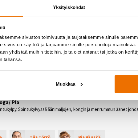
asapainottaa ja venyttää kehoa. Tunnilla yhdistetään asana- eli asentosa
Yksityiskohdat
 tunti sopii sekä aloittelijoille että joogaa jo harrastaneille.
Tiia
itä
skittyy lihasten venyttämisen lisäksi myös sidekudoksiin, kuten lihaskalvo
aksemme sivuston toimivuutta ja tarjotaksemme sinulle parem
 tehdään pitkiä lempeitä venytyksiä lattiatasossa ja lopuksi on pidempi re
sivuston käyttöä ja tarjoamme sinulle personoituja mainoksia. J
ttaa joogaaminen.
n yhdistää muihin tietoihin, joita olet antanut tai jotka on kerät
in tahansa.
/ Pia
attiatasossa lempeitä yinasanoita, jotka johdattelevat jooganidraan. Joo
la kuunnellen erilaisia sanallisia mielikuvaharjoituksia. Tunnin kruunaa ää
et, jotka hellii kehomme joka solua. Tämä tunti tarjoaa sinulle hetken hil
Muokkaa
iaa elämääsi.
oga/ Pia
intukylpy. Sointukylvyssä äänimaljojen, kongin ja merirummun äänet johd
a
Tiia Törrö
Pia Vänskä