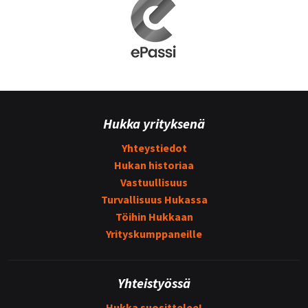
Hukka yrityksenä
Yhteystiedot
Hukan historiaa
Vastuullisuus
Turvallisuus Hukassa
Töihin Hukkaan
Yrityskumppaneille
Yhteistyössä
Hukka suosittelee!