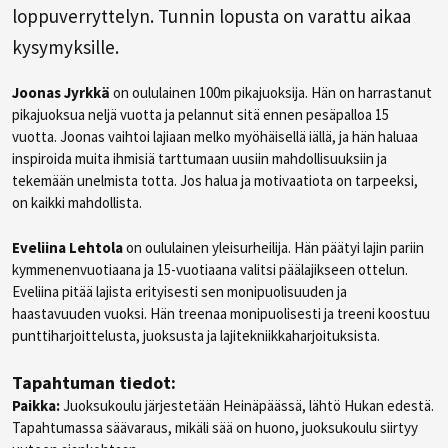
loppuverryttelyn. Tunnin lopusta on varattu aikaa
kysymyksille.
Joonas Jyrkkä
on oululainen 100m pikajuoksija. Hän on harrastanut
pikajuoksua neljä vuotta ja pelannut sitä ennen pesäpalloa 15
vuotta. Joonas vaihtoi lajiaan melko myöhäisellä iällä, ja hän haluaa
inspiroida muita ihmisiä tarttumaan uusiin mahdollisuuksiin ja
tekemään unelmista totta. Jos halua ja motivaatiota on tarpeeksi,
on kaikki mahdollista.
Eveliina Lehtola
on oululainen yleisurheilija. Hän päätyi lajin pariin
kymmenenvuotiaana ja 15-vuotiaana valitsi päälajikseen ottelun.
Eveliina pitää lajista erityisesti sen monipuolisuuden ja
haastavuuden vuoksi. Hän treenaa monipuolisesti ja treeni koostuu
punttiharjoittelusta, juoksusta ja lajitekniikkaharjoituksista.
Tapahtuman tiedot:
Paikka:
Juoksukoulu järjestetään Heinäpäässä, lähtö Hukan edestä.
Tapahtumassa säävaraus, mikäli sää on huono, juoksukoulu siirtyy