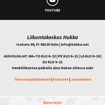
YOUTUBE
Liikuntakeskus Hukka
Isokatu 99, FI-90120 Oulu | info@
hukka.net
AUKIOLOAJAT: MA–TO KLO 6–22 | PE KLO 6–21 | LA KLO 8–20 |
SU KLO 9–21
Henkilökuntaa paikalla aina Hukan ollessa auki
Tietosuojakäytännöt
|
Evästeet
|
Jäsenehdot
Katso myös