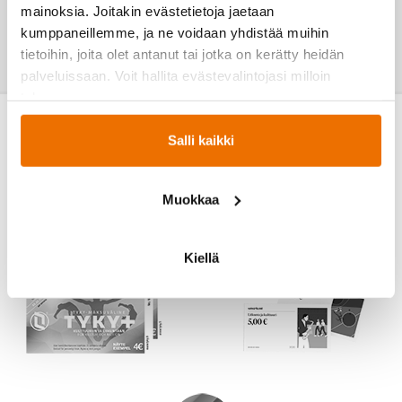
mainoksia. Joitakin evästetietoja jaetaan
←
TAKAISIN
kumppaneillemme, ja ne voidaan yhdistää muihin
tietoihin, joita olet antanut tai jotka on kerätty heidän
palveluissaan. Voit hallita evästevalintojasi milloin
tahansa.
Salli kaikki
Muokkaa
Kiellä