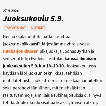
27.8.2024
Juoksukoulu 5.9.
TAPAHTUMAT
UUTISET
Hei hukkalainen! Haluatko kehittää
juoksutekniikkaasi? Järjestämme yhteistyössä
Hukka-joukkueen
pikajuoksija Joonas Jyrkän ja
seitsenottelija Eveliina Lehtolan
kanssa ilmaisen
juoksukoulun 5.9. klo 18–19.30.
Juoksukoulussa
käydään läpi juoksun tekniikkaa, tehdään
matalatehoista juoksutreeniä tekniikkaa harjoitellen
sekä perehdytään siihen, miten ehkäistään
rasitusvammoja ja millaisia tukiharjoituksia olisi hyvä
tehdä. Juoksukoulu sisältää lisäksi yhteisen alku- ja