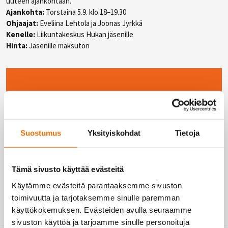
uuteen ajankohtaan.
Ajankohta:
Torstaina 5.9. klo 18–19.30
Ohjaajat:
Eveliina Lehtola ja Joonas Jyrkkä
Kenelle:
Liikuntakeskus Hukan jäsenille
Hinta:
Jäsenille maksuton
Ilmoittaudu mukaan
4.9. mennessä!
Suostumus
Yksityiskohdat
Tietoja
Tämä sivusto käyttää evästeitä
Käytämme evästeitä parantaaksemme sivuston
toimivuutta ja tarjotaksemme sinulle paremman
käyttökokemuksen. Evästeiden avulla seuraamme
sivuston käyttöä ja tarjoamme sinulle personoituja