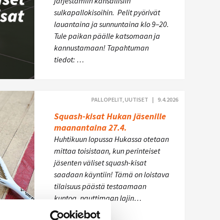
järjestämiin kansallisiin
sulkapallokisoihin. Pelit pyörivät
lauantaina ja sunnuntaina klo 9–20.
Tule paikan päälle katsomaan ja
kannustamaan! Tapahtuman
tiedot: …
PALLOPELIT, UUTISET |
9.4.2026
Squash-kisat Hukan jäsenille
maanantaina 27.4.
Huhtikuun lopussa Hukassa otetaan
mittaa toisistaan, kun perinteiset
jäsenten väliset squash-kisat
saadaan käyntiin! Tämä on loistava
tilaisuus päästä testaamaan
kuntoa, nauttimaan lajin…