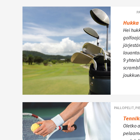
P
Hukka 
Hei huk
golfaaj
järjest
lauantai
9 yhteis
scrambl
joukkue
PALLOPELIT, 
Tennik
Oletko 
pelaama