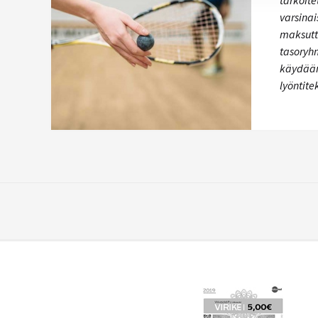
tarkoite
varsinais
maksutt
tasoryhm
käydään
lyöntit