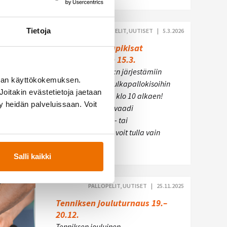
Tietoja
PALLOPELIT, UUTISET |
5.3.2026
Sulkapallon hupikisat
harrastelijoille 15.3.
Tule mukaan HPC:n järjestämiin
man käyttökokemuksen.
harrastelijoiden sulkapallokisoihin
oitakin evästetietoja jaetaan
sunnuntaina 15.3. klo 10 alkaen!
ty heidän palveluissaan. Voit
Osallistuminen ei vaadi
aikaisempaa peli- tai
treenikokemusta, voit tulla vain
kokeilemaan…
Salli kaikki
PALLOPELIT, UUTISET |
25.11.2025
Tenniksen jouluturnaus 19.–
20.12.
Tenniksen jouluinen