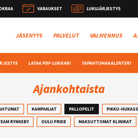
OKRAA
VARAUKSET
LUKUJÄRJESTYS
Hae:
JÄSENYYS
PALVELUT
VALMENNUS
A
RJESTYS
LATAA PDF-LUKKARI
TAPAHTUMAKALENTERI
Ajankohtaista
AHTUMAT
KAMPANJAT
PALLOPELIT
PIKKU-HUKAS
TEAM RYNKEBY
OULU PRIDE
MAKSUTTOMAT KLINIKAT