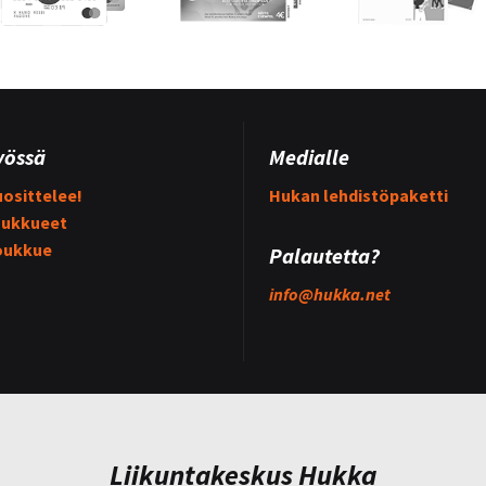
yössä
Medialle
osittelee!
Hukan lehdistöpaketti
ukkueet
oukkue
Palautetta?
info@
hukka.net
Liikuntakeskus Hukka