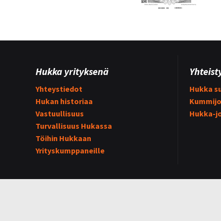
Hukka yrityksenä
Yhteist
Yhteystiedot
Hukka su
Hukan historiaa
Kummijo
Vastuullisuus
Hukka-j
Turvallisuus Hukassa
Töihin Hukkaan
Yrityskumppaneille