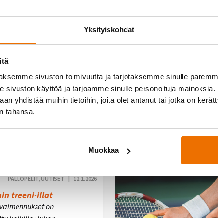
Yksityiskohdat
PALLOPELIT, UUTISET |
5.3.2026
allon hupikisat
laajille 14.3.
itä
loa mukaan HPC:n
aksemme sivuston toimivuutta ja tarjotaksemme sinulle parem
miin kilpapelaajien
sivuston käyttöä ja tarjoamme sinulle personoituja mainoksia. J
lokisoihin lauantaina 14.3.
n yhdistää muihin tietoihin, joita olet antanut tai jotka on kerät
oina kaksin- ja nelinpeli.
in tahansa.
lit aloitetaan klo 9 ja
it noin klo 13. Pelaajien…
Muokkaa
PALLOPELIT, UUTISET |
12.1.2026
n treeni-illat
valmennukset on