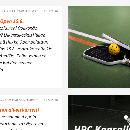
ALLOPELIT, TAPAHTUMAT |
10.7.2026
Open 15.8.
kalainen! Ookkonää
a? Liikuntakeskus Hukan
ämä Hukka Open pelataan
na 15.8. Vaara-kentällä klo
lähdöllä. Pelimuotona on
e kahden hengen
in.…
PIENRYHMÄVALMENNUKSET |
15.5.2026
sen alkeiskurssit!
aina halunnut oppia
an tennistä? Nyt se on