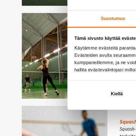
Suostumus
Sulkap
kilpape
Tämä sivusto käyttää eväste
Tervetu
Käytämme evästeitä paranta
järjestä
Evästeiden avulla seuraamme 
sulkapal
kumppaneillemme, ja ne voidaa
Pelimuot
hallita evästevalintojasi millo
Kaksinpe
nelinpel
Kiellä
Squashi
Squash-