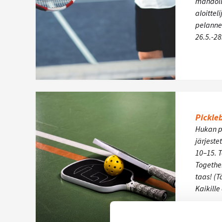
mahdoll
aloittel
pelannei
26.5.-28
Pickleb
Hukan p
järjeste
10–15. 
Together
taas! (T
Kaikill