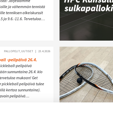
ista! Järjestämme
ijoille ja vähemmän tennistä
lle tenniksen alkeiskurssit
.5 ja 9.6.-11.6. Tervetuloa…
PALLOPELIT, UUTISET |
23.4.2026
all -pelipäivä 26.4.
ickleball-pelipäivä
tään sunnuntaina 26.4. klo
Tervetuloa mukaan! Get
 pickleball pelipäivä tulee
ällä kertaa sunnuntaina).
e avoin pelipäivä…