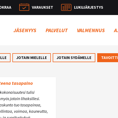
OKRAA
VARAUKSET
LUKUJÄRJESTYS
Hae:
JÄSENYYS
PALVELUT
VALMENNUS
A
ILLE
JOTAIN MIELELLE
JOTAIN SYDÄMELLE
TAVOITT
teena tasapaino
kokonaisuutesi tulisi
 myös jotain lihaksillesi.
haskunto tuo tasapainoa,
llintaa, voimaa, kauneutta,
- ja suorituskykyä.