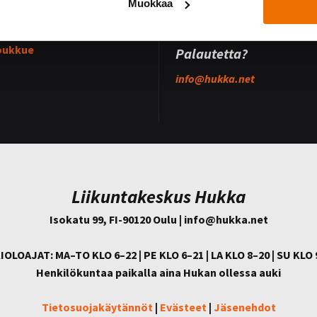
Muokkaa
osittelee!
Hukan lehdistöpaketti
ukkueet
oukkue
Palautetta?
info@
hukka.net
Liikuntakeskus Hukka
Isokatu 99, FI-90120 Oulu | info@
hukka.net
IOLOAJAT: MA–TO KLO 6–22 | PE KLO 6–21 | LA KLO 8–20 | SU KLO 
Henkilökuntaa paikalla aina Hukan ollessa auki
Tietosuojakäytännöt
|
Evästeet
|
Jäsenehdot