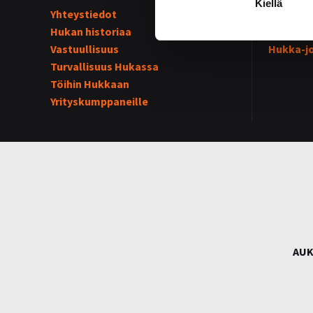
Kiellä
Yhteystiedot
Hukka su
Hukan historiaa
Kummijo
Vastuullisuus
Hukka-j
Turvallisuus Hukassa
Töihin Hukkaan
Yrityskumppaneille
AUK