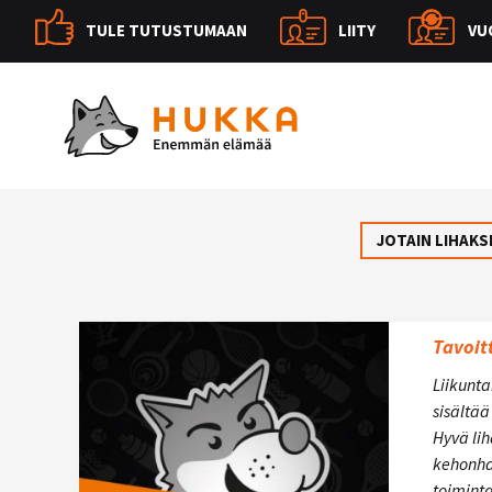
TULE TUTUSTUMAAN
LIITY
VU
JOTAIN LIHAKS
Tavoit
Liikunta
sisältää
Hyvä li
kehonha
toiminta