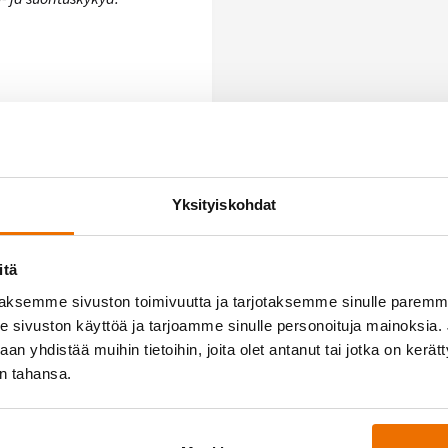
Yksityiskohdat
itä
aksemme sivuston toimivuutta ja tarjotaksemme sinulle parem
sivuston käyttöä ja tarjoamme sinulle personoituja mainoksia. J
n yhdistää muihin tietoihin, joita olet antanut tai jotka on kerät
in tahansa.
yössä
Medialle