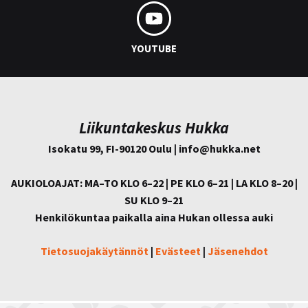
YOUTUBE
Liikuntakeskus Hukka
Isokatu 99, FI-90120 Oulu | info@
hukka.net
AUKIOLOAJAT: MA–TO KLO 6–22 | PE KLO 6–21 | LA KLO 8–20 |
SU KLO 9–21
Henkilökuntaa paikalla aina Hukan ollessa auki
Tietosuojakäytännöt
|
Evästeet
|
Jäsenehdot