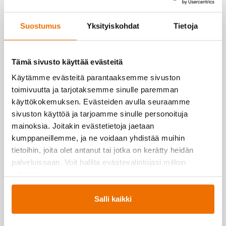
Suostumus
Yksityiskohdat
Tietoja
Tämä sivusto käyttää evästeitä
Starttiohjelma kuntosalille –
laitepainotteinen
Käytämme evästeitä parantaaksemme sivuston
toimivuutta ja tarjotaksemme sinulle paremman
Tämä yksijakoinen harjoitusohjelma toteutetaan
käyttökokemuksen. Evästeiden avulla seuraamme
hyödyntämällä lihaskuntolaitteita.
sivuston käyttöä ja tarjoamme sinulle personoituja
mainoksia. Joitakin evästetietoja jaetaan
kumppaneillemme, ja ne voidaan yhdistää muihin
tietoihin, joita olet antanut tai jotka on kerätty heidän
palveluissaan. Voit hallita evästevalintojasi milloin
tahansa.
Salli kaikki