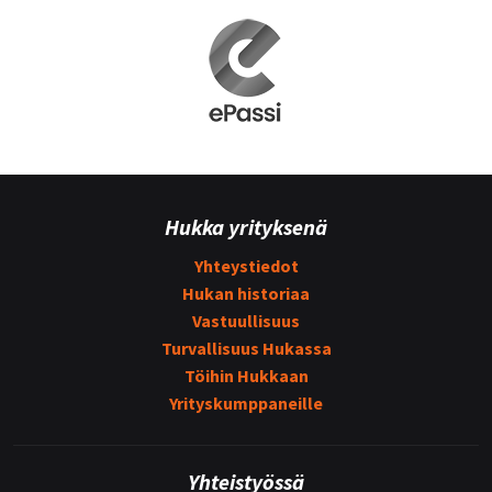
Hukka yrityksenä
Yhteystiedot
Hukan historiaa
Vastuullisuus
Turvallisuus Hukassa
Töihin Hukkaan
Yrityskumppaneille
Yhteistyössä