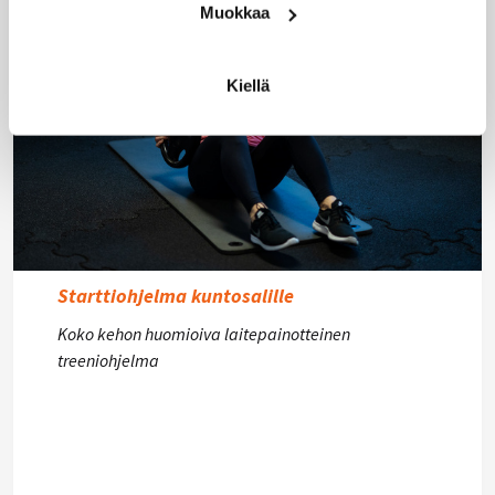
Muokkaa
Kiellä
Starttiohjelma kuntosalille
Koko kehon huomioiva laitepainotteinen
treeniohjelma