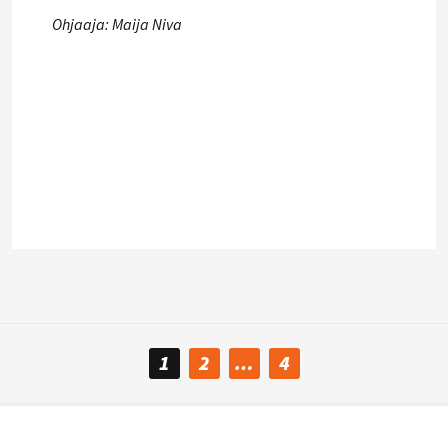
Ohjaaja: Maija Niva
1
2
…
4