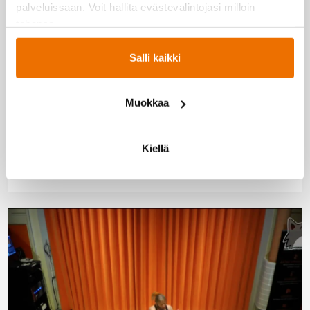
palveluissaan. Voit hallita evästevalintojasi milloin
RPV, 45 min
tahansa.
Ohjaaja: Heini Lehtosaari
Salli kaikki
Muokkaa
Kiellä