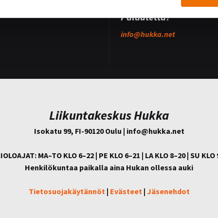
ukkueet
oukkue
Palautetta?
info@
hukka.net
Liikuntakeskus Hukka
Isokatu 99, FI-90120 Oulu | info@
hukka.net
IOLOAJAT: MA–TO KLO 6–22 | PE KLO 6–21 | LA KLO 8–20 | SU KLO 
Henkilökuntaa paikalla aina Hukan ollessa auki
Tietosuojakäytännöt
|
Evästeet
|
Jäsenehdot