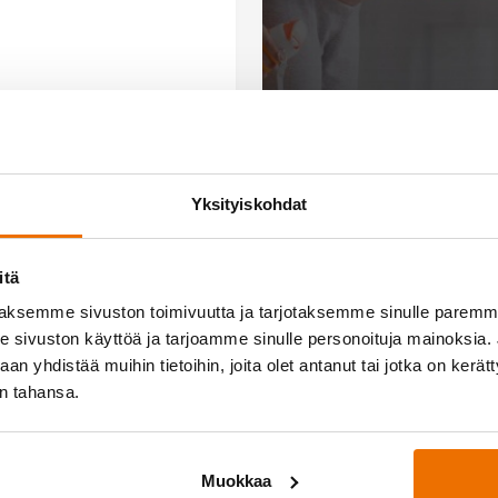
Yksityiskohdat
itä
aksemme sivuston toimivuutta ja tarjotaksemme sinulle parem
sivuston käyttöä ja tarjoamme sinulle personoituja mainoksia. J
n yhdistää muihin tietoihin, joita olet antanut tai jotka on kerät
in tahansa.
yössä
Medialle
osittelee!
Hukan lehdistöpaketti
Muokkaa