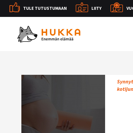
TULE TUTUSTUMAAN
LIITY
VU
Synnyt
kotij