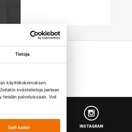
Tietoja
man käyttökokemuksen.
oitakin evästetietoja jaetaan
ty heidän palveluissaan. Voit
FACEBOOK
INSTAGRAM
Salli kaikki