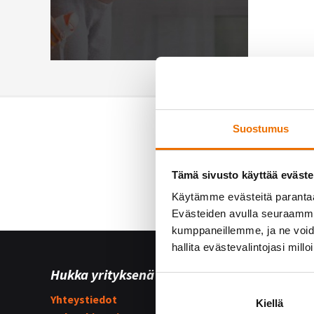
Suostumus
Tämä sivusto käyttää eväste
Käytämme evästeitä paranta
Evästeiden avulla seuraamme 
kumppaneillemme, ja ne voidaa
hallita evästevalintojasi millo
Hukka yrityksenä
Yhteist
Yhteystiedot
Hukka su
Kiellä