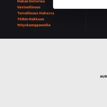
Hukan historiaa
Kummijo
Vastuullisuus
Hukka-j
Turvallisuus Hukassa
Töihin Hukkaan
Yrityskumppaneille
AUK