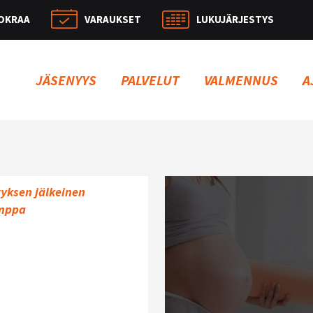
OKRAA
VARAUKSET
LUKUJÄRJESTYS
Hae:
JÄSENYYS
PALVELUT
VALMENNUS
A
yksen jälkeinen
umppa