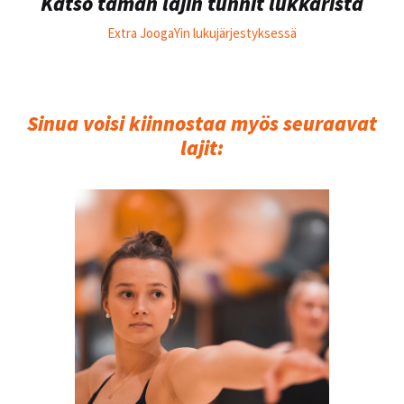
Katso tämän lajin tunnit lukkarista
Extra JoogaYin lukujärjestyksessä
Sinua voisi kiinnostaa myös seuraavat
lajit: