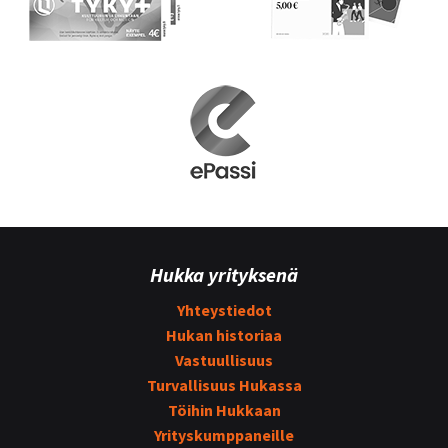
Hukka yrityksenä
Yhteystiedot
Hukan historiaa
Vastuullisuus
Turvallisuus Hukassa
Töihin Hukkaan
Yrityskumppaneille