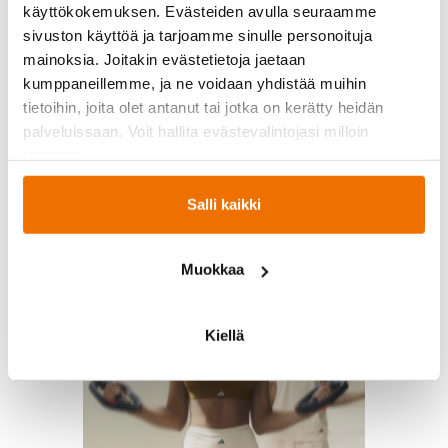
käyttökokemuksen. Evästeiden avulla seuraamme
sivuston käyttöä ja tarjoamme sinulle personoituja
mainoksia. Joitakin evästetietoja jaetaan
kumppaneillemme, ja ne voidaan yhdistää muihin
tietoihin, joita olet antanut tai jotka on kerätty heidän
palveluissaan. Voit hallita evästevalintojasi milloin
GRIT Athletic / GRIT
tahansa.
Cardio
Salli kaikki
Muokkaa
Kiellä