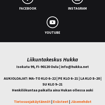
FACEBOOK
INSTAGRAM
YOUTUBE
Liikuntakeskus Hukka
Isokatu 99, FI-90120 Oulu | info@
hukka.net
AUKIOLOAJAT: MA–TO KLO 6–22 | PE KLO 6–21 | LA KLO 8–20 |
SU KLO 9–21
Henkilökuntaa paikalla aina Hukan ollessa auki
Tietosuojakäytännöt
|
Evästeet
|
Jäsenehdot