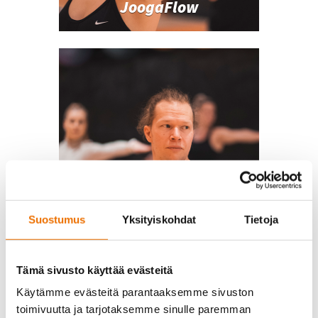
JoogaFlow
Suostumus
Yksityiskohdat
Tietoja
JoogaPower
Tämä sivusto käyttää evästeitä
Käytämme evästeitä parantaaksemme sivuston
toimivuutta ja tarjotaksemme sinulle paremman