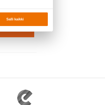
ukaan?
kea -päivä →
Salli kaikki