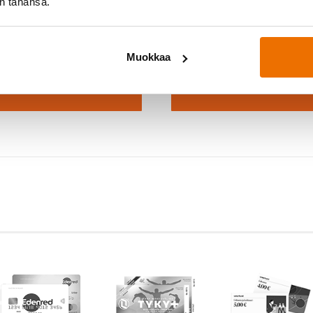
in tahansa.
nostuitko?
Haluatko m
ajan tunnit lukkarista →
Varaa Kokeile kaik
Muokkaa