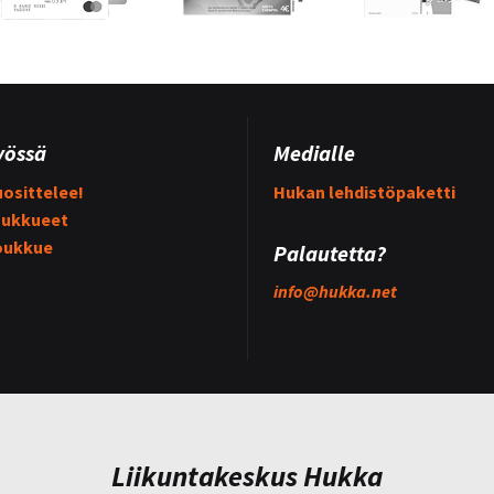
yössä
Medialle
osittelee!
Hukan lehdistöpaketti
ukkueet
oukkue
Palautetta?
info@
hukka.net
Liikuntakeskus Hukka