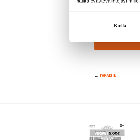
hallita evästevalintojasi millo
Kiin
Katso tämän ohja
Kiellä
←
TAKAISIN