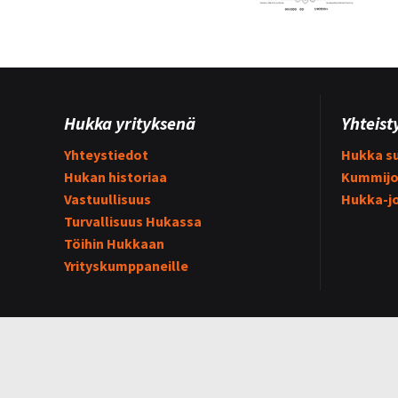
Hukka yrityksenä
Yhteist
Yhteystiedot
Hukka su
Hukan historiaa
Kummijo
Vastuullisuus
Hukka-j
Turvallisuus Hukassa
Töihin Hukkaan
Yrityskumppaneille