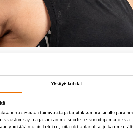
katalo
hjaaja
Yksityiskohdat
umba
itä
aksemme sivuston toimivuutta ja tarjotaksemme sinulle parem
sivuston käyttöä ja tarjoamme sinulle personoituja mainoksia. J
n yhdistää muihin tietoihin, joita olet antanut tai jotka on kerät