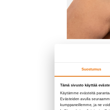
Kaisa Ta
Ryhmäliikuntao
Suostumus
JoogaYin
,
JoogaFlow
,
Z
Tämä sivusto käyttää eväste
Käytämme evästeitä paranta
Evästeiden avulla seuraamme 
kumppaneillemme, ja ne voidaa