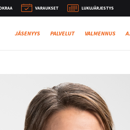
OKRAA
VARAUKSET
LUKUJÄRJESTYS
Hae:
JÄSENYYS
PALVELUT
VALMENNUS
A