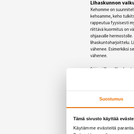
Lihaskunnon vaik
Kehomme on suunniteltu 
kehoamme, keho tulkits
rappeutua fyysisesti my
riittävä kuormitus on vält
ohjaavalle hermostolle. 
lihaskuntoharjoittelu. L
vähenee. Esimerkiksi sel
vähenee.
Säännöllinen lihaskunto
pitkäaikaissairauksien 
lihaskunto auttaa erilai
sairaus voi johtaa myös
heikkenemiseen. Tässä h
Suostumus
Lihaskuntoharjoit
Lihasvoima on huipussaa
Tämä sivusto käyttää eväste
myöhäisessä keski-iässä
Käytämme evästeitä paranta
muutosten vuoksi. Peliä 