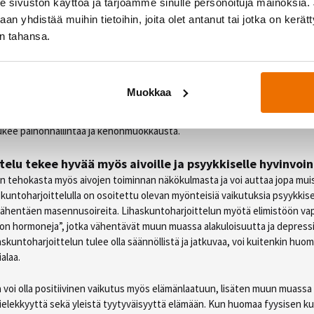
sivuston käyttöä ja tarjoamme sinulle personoituja mainoksia. J
hemmallakin iällä. Voimatasoja on mahdollista kehittää oikeanlaisella liha
sa. Lihaskuntoharjoittelu on myös yksi tehokkaimmista tavoista vahvista
n yhdistää muihin tietoihin, joita olet antanut tai jotka on kerät
in tahansa.
oa muokkaava liikuntamuoto
untoharjoittelulla voi vahvistaa lihaksia ja luustoa sekä ehkäistä useita sa
kaava liikuntamuoto. Mikäli tavoittelet painonpudotusta tai kiinteytymis
Muokkaa
annattaa aerobisen liikunnan lisäksi harjoitusohjelmaan sisällyttää miele
oittelua. Lisääntynyt lihasmassa tarkoittaa myös suurempaa energiankulu
tukee painonhallintaa ja kehonmuokkausta.
elu tekee hyvää myös aivoille ja psyykkiselle hyvinvoin
n tehokasta myös aivojen toiminnan näkökulmasta ja voi auttaa jopa muis
askuntoharjoittelulla on osoitettu olevan myönteisiä vaikutuksia psyykkise
vähentäen masennusoireita. Lihaskuntoharjoittelun myötä elimistöön vap
lon hormoneja”, jotka vähentävät muun muassa alakuloisuutta ja depress
skuntoharjoittelun tulee olla säännöllistä ja jatkuvaa, voi kuitenkin huoma
ialaa.
a voi olla positiivinen vaikutus myös elämänlaatuun, lisäten muun muass
mielekkyyttä sekä yleistä tyytyväisyyttä elämään. Kun huomaa fyysisen k