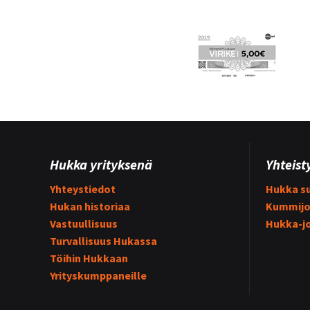
Hukka yrityksenä
Yhteist
Yhteystiedot
Hukka su
Hukan historiaa
Kummijo
Vastuullisuus
Hukka-j
Turvallisuus Hukassa
Töihin Hukkaan
Yrityskumppaneille