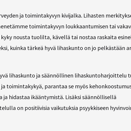
rveyden ja toimintakyvyn kivijalka. Lihasten merkity
menetämme toimintakyvyn loukkaantumisen tai vakav
kyky nousta tuolilta, kävellä tai nostaa raskaita esin
i, kuinka tärkeä hyvä lihaskunto on jo pelkästään ark
 hyvä lihaskunto ja säännöllinen lihaskuntoharjoittelu
tä ja toimintakykyä, parantaa se myös kehonkoostumus
 ja hidastaa ikääntymistä. Lisäksi säännöllisellä
elulla on positiivisia vaikutuksia psyykkiseen hyvinvoin