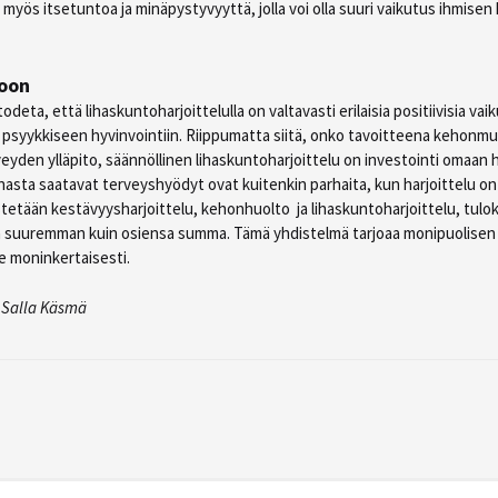
 myös itsetuntoa ja minäpystyvyyttä, jolla voi olla suuri vaikutus ihmise
oon
eta, että lihaskuntoharjoittelulla on valtavasti erilaisia positiivisia vai
 psyykkiseen hyvinvointiin. Riippumatta siitä, onko tavoitteena kehon
veyden ylläpito, säännöllinen lihaskuntoharjoittelu on investointi omaan 
kunnasta saatavat terveyshyödyt ovat kuitenkin parhaita, kun harjoittelu 
tetään kestävyysharjoittelu, kehonhuolto ja lihaskuntoharjoittelu, tulo
 suuremman kuin osiensa summa. Tämä yhdistelmä tarjoaa monipuolisen
ee moninkertaisesti.
, Salla Käsmä