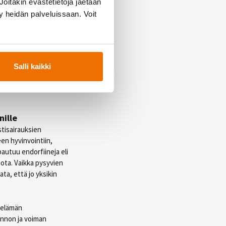
oitakin evästetietoja jaetaan
skuntoharjoittelulla
a luustoa.
ty heidän palveluissaan. Voit
irauksia, se on myös
tä (rasvan poltto ja
Salli kaikki
llään vähintään 2 kertaa
tusta levossa ja
nille
tisairauksien
en hyvinvointiin,
autuu endorfiineja eli
iota.
Vaikka pysyvien
ta, että jo yksikin
a elämän
unnon ja voiman