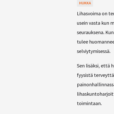
HUKKA
Lihasvoima on te
usein vasta kun 
seurauksena. Kun 
tulee huomanneeks
selviytymisessä.
Sen lisäksi, että
fyysistä terveyt
painonhallinnassa
lihaskuntoharjoitt
toimintaan.