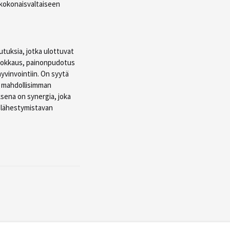
n kokonaisvaltaiseen
kutuksia, jotka ulottuvat
muokkaus, painonpudotus
hyvinvointiin. On syytä
on mahdollisimman
ksena on synergia, joka
 lähestymistavan