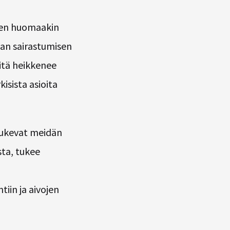
ksen huomaakin
an sairastumisen
eitä heikkenee
isista asioita
 tukevat meidän
ta, tukee
tiin ja aivojen