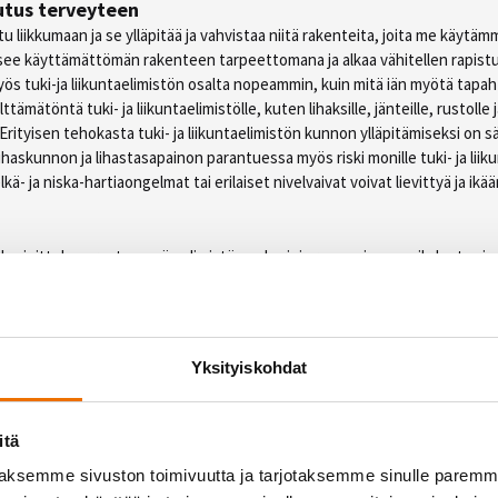
utus terveyteen
liikkumaan ja se ylläpitää ja vahvistaa niitä rakenteita, joita me käytäm
ee käyttämättömän rakenteen tarpeettomana ja alkaa vähitellen rapistu
ös tuki-ja liikuntaelimistön osalta nopeammin, kuin mitä iän myötä tapaht
tämätöntä tuki- ja liikuntaelimistölle, kuten lihaksille, jänteille, rustolle j
Erityisen tehokasta tuki- ja liikuntaelimistön kunnon ylläpitämiseksi on s
ihaskunnon ja lihastasapainon parantuessa myös riski monille tuki- ja liiku
kä- ja niska-hartiaongelmat tai erilaiset nivelvaivat voivat lievittyä ja ik
harjoittelu parantaa myös elimistön sokeri- ja rasva-aineenvaihduntaa ja
kuten sydän- ja verisuonitautien sekä diabeteksen ehkäisyssä ja hoidossa
sissa katastrofitilanteissa ja nopeuttaa toipumista vakavista sairauksist
 negatiiviseen kierteeseen, joka voi johtaa liikuntakyvyn menettämiseen 
yvällä lihaskunnolla ja toimintakyvyllä on tärkeä merkitys toipumisen ka
Yksityiskohdat
telu hidastaa ikääntymistä
n 20-30 vuoden iässä, jonka jälkeen lihaskunto alkaa vähitellen rapistu
itä
. Naisilla lihasvoima heikkenee vaihdevuosista alkaen nopeammin kuin m
aksemme sivuston toimivuutta ja tarjotaksemme sinulle parem
ei ole kuitenkaan menetetty, vaikka mittariin olisi ehtinyt jo kertyä vuosi