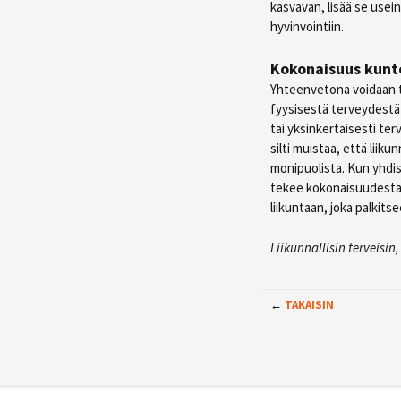
kasvavan, lisää se usein
hyvinvointiin.
Kokonaisuus kunt
Yhteenvetona voidaan tod
fyysisestä terveydestä
tai yksinkertaisesti ter
silti muistaa, että lii
monipuolista. Kun yhdis
tekee kokonaisuudesta
liikuntaan, joka palkits
Liikunnallisin terveisin
←
TAKAISIN