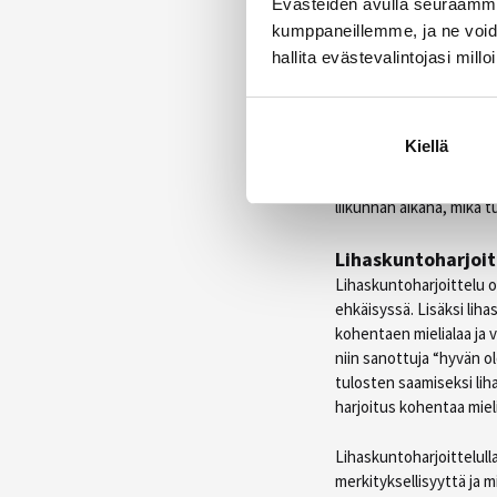
Evästeiden avulla seuraamme 
mahdollista kehittää van
jopa muutamassa viikos
kumppaneillemme, ja ne voidaa
hallita evästevalintojasi millo
Tehokkain vartal
Sen lisäksi, että lihask
tehokkain vartaloa muok
Kiellä
lihasmassan kasvatus) k
viikossa lihaskuntoharj
liikunnan aikana, mikä 
Lihaskuntoharjoitt
Lihaskuntoharjoittelu o
ehkäisyssä. Lisäksi lih
kohentaen mielialaa ja 
niin sanottuja “hyvän o
tulosten saamiseksi liha
harjoitus kohentaa miel
Lihaskuntoharjoittelull
merkityksellisyyttä ja 