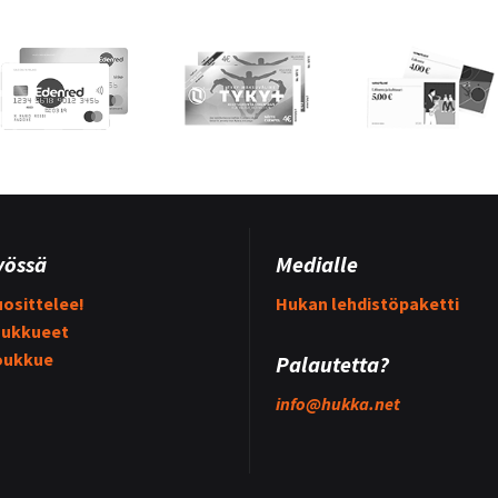
yössä
Medialle
osittelee!
Hukan lehdistöpaketti
ukkueet
oukkue
Palautetta?
info@
hukka.net