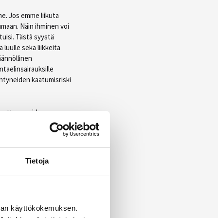
me. Jos emme liikuta
maan. Näin ihminen voi
uisi. Tästä syystä
a luulle sekä liikkeitä
äännöllinen
ntaelinsairauksille
ääntyneiden kaatumisriski
 auttaa useiden
. Lisäksi hyvä
a ja vammoista. Moni
tai merkittävään
nnalta.
Tietoja
maan vauhdin kiihtyessä
iehillä hormonaalisten
man käyttökokemuksen.
a, sillä lihasvoimaa on