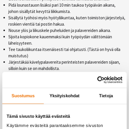
Pidä lounastauon lisäksi pari 10 min taukoa työpäivän aikana,
johon sisällytät kevyttä liikkumista.
Sisällytä työhösi myös hyötyliikuntaa, kuten toimiston järjestelyä,
roskien vientiä tai postin hakua.
Nouse ylös ja liikuskele puheluiden ja palavereiden aikana.
Sijoita kopiokone kauemmaksi kuin työpöydän välittömään
läheisyyteen.
Tee taukoliikuntaa itsenäisesti tai ohjatusti. (Tästä on hyvä olla
muistutus)
Järjestäkää kävelypalavereita perinteisten palavereiden sijaan,
silloin kuin se on mahdollista.
Valitse portaat hissin sijaan.
Suosi työmatkaliikuntaa.
Luo liikuntaan kannustavaa taukokulttuuria työpaikallasi.
Suostumus
Yksityiskohdat
Tietoja
Lyhyetkin liikuntahetket, olipa kyse hyötyliikunnasta tai pelkästään
liikuntaan käytetystä ajasta vilkastuttaa verenkiertoa, kiihdyttää
kudosten aineenvaihduntaa, parantaa toimintakykyä sekä vähentää
Tämä sivusto käyttää evästeitä
kipuja. Lisäksi stressi vähenee, mieli virkistyy, ajatukset terävöityy ja
Käytämme evästeitä parantaaksemme sivuston
oppiminen tehostuu. Kun työn kuormitustekijät ovat kunnossa jää