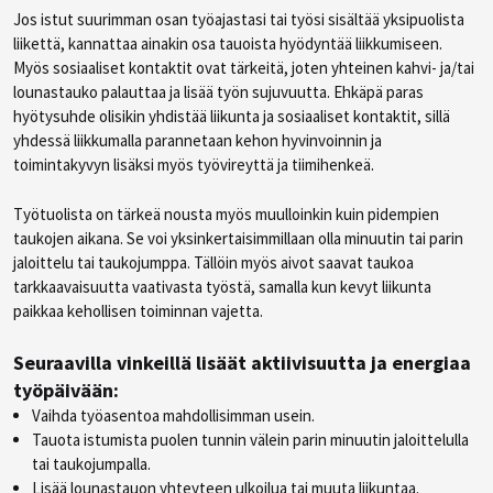
Jos istut suurimman osan työajastasi tai työsi sisältää yksipuolista
liikettä, kannattaa ainakin osa tauoista hyödyntää liikkumiseen.
Myös sosiaaliset kontaktit ovat tärkeitä, joten yhteinen kahvi- ja/tai
lounastauko palauttaa ja lisää työn sujuvuutta. Ehkäpä paras
hyötysuhde olisikin yhdistää liikunta ja sosiaaliset kontaktit, sillä
yhdessä liikkumalla parannetaan kehon hyvinvoinnin ja
toimintakyvyn lisäksi myös työvireyttä ja tiimihenkeä.
Työtuolista on tärkeä nousta myös muulloinkin kuin pidempien
taukojen aikana. Se voi yksinkertaisimmillaan olla minuutin tai parin
jaloittelu tai taukojumppa. Tällöin myös aivot saavat taukoa
tarkkaavaisuutta vaativasta työstä, samalla kun kevyt liikunta
paikkaa kehollisen toiminnan vajetta.
Seuraavilla vinkeillä lisäät aktiivisuutta ja energiaa
työpäivään:
Vaihda työasentoa mahdollisimman usein.
Tauota istumista puolen tunnin välein parin minuutin jaloittelulla
tai taukojumpalla.
Lisää lounastauon yhteyteen ulkoilua tai muuta liikuntaa.