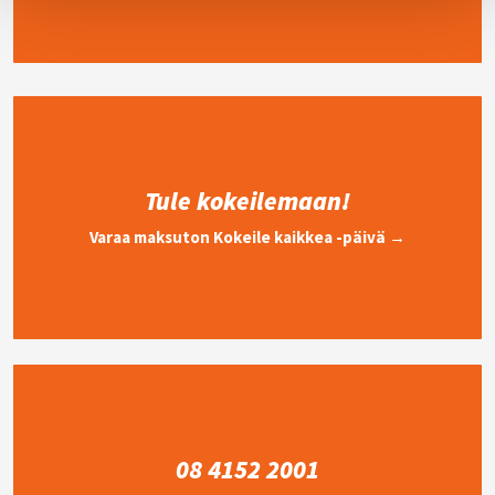
Tule kokeilemaan!
Varaa maksuton Kokeile kaikkea -päivä →
08 4152 2001