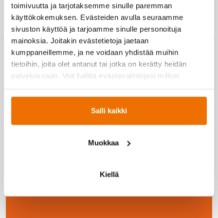
energiaa myös tärkeille vapaa-ajan aktiviteeteille ja perheen kanssa
toimivuutta ja tarjotaksemme sinulle paremman
touhuamiselle.
käyttökokemuksen. Evästeiden avulla seuraamme
sivuston käyttöä ja tarjoamme sinulle personoituja
mainoksia. Joitakin evästetietoja jaetaan
kumppaneillemme, ja ne voidaan yhdistää muihin
Energiaa työyhteisöihin Hukasta!
tietoihin, joita olet antanut tai jotka on kerätty heidän
Hukka tarjoaa erinomaiset puitteet erilaisten kokousten,
palveluissaan. Voit hallita evästevalintojasi milloin
koulutusten ja esimerkiksi yritysten virkistyspäivien järjestämiseen.
tahansa.
Hukkaan on helppo tulla ja parkkitilaa on runsaasti.
Virkistyspäivä
Hukassa
on työporukan yhteinen, mieleenpainuva elämys ja
Salli kaikki
yhteishengen nostattaja isommankin yrityksen henkilökunnalle.
Muokkaa
Kiellä
Liity jäseneksi
→