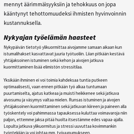
mennyt äärimmäisyyksiin ja tehokkuus on jopa
kääntynyt tehottomuudeksi ihmisten hyvinvoinnin
kustannuksella.
Nykyajan työelämän haasteet
Nykypäivän tietotyö ylikuormittaa aivojamme samaan aikaan kun
istumalihakset kasvattavat juuria työtuoliin. Liian pitkään kestävä
yhtäjaksoinen istuminen sekä kehon ja aivojen jatkuva
kuormittaminen lisää elimistön stressitilaa.
Yksikään ihminen ei voi toimia kahdeksaa tuntia putkeen
optimaalisesti, vaan ennen pitkään työ alkaa tuntumaan
puurtamiselta, ajatus katkeaa ja muisti heikkenee sekä jatkuva
aivosumu ja väsymys valtaa mielen. Runsas istuminen ja aivojen
yhtäjaksoinen kuormittaminen sekä jatkuvan kiireen ja paineen alla
työskentely voi pahimmassa tapauksessa kuluttaa voimavaroja niin
paljon, ettemme jaksa pitää huolta itsestämme edes vapaa-ajalla.
Lopulta jatkuva ylikuormitus ja stressi uuvuttaa kovimmankin
työntekijän ja voi johtaa mm. työuupumukseen.