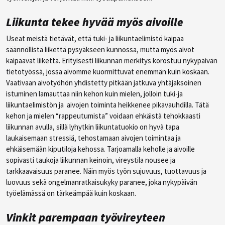
Liikunta tekee hyvää myös aivoille
Useat meistä tietävät, että tuki- ja liikuntaelimistö kaipaa
säännöllistä liikettä pysyäkseen kunnossa, mutta myös aivot
kaipaavat liikettä. Erityisesti liikunnan merkitys korostuu nykypäivän
tietotyössä, jossa aivomme kuormittuvat enemmän kuin koskaan.
Vaativaan aivotyöhön yhdistetty pitkään jatkuva yhtäjaksoinen
istuminen lamauttaa niin kehon kuin mielen, jolloin tuki-ja
liikuntaelimistön ja aivojen toiminta heikkenee pikavauhdilla. Tätä
kehon ja mielen “rappeutumista” voidaan ehkäistä tehokkaasti
liikunnan avulla, sillä lyhytkin liikuntatuokio on hyvä tapa
laukaisemaan stressiä, tehostamaan aivojen toimintaa ja
ehkäisemään kiputiloja kehossa. Tarjoamalla keholle ja aivoille
sopivasti taukoja liikunnan keinoin, vireystila nousee ja
tarkkaavaisuus paranee. Näin myös työn sujuvuus, tuottavuus ja
luovuus sekä ongelmanratkaisukyky paranee, joka nykypäivän
työelämässä on tärkeämpää kuin koskaan.
Vinkit parempaan työvireyteen