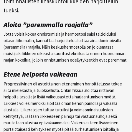
toiminnallisten lihaskuntoliikkeiden harjoittelun
tueksi.
Aloita ”paremmalla raajalla”
Jotta voisit kokea onnistumisia ja hermostosi saisi taltioiduksi
oikean liikemallin, kannattaa harjoittelu aloittaa aina dominoivalla
(paremmalla) raajalla. Näin keskushermostolla on jo olemassa
muistijälki liikkeen oikeasta suoritustekniikasta ennen huonomman
raajan kokeilua, jolloin onnistumisen edellytyksetkin ovat paremmat.
Etene helposta vaikeaan
Progressiivinen eli asteittainen eteneminen harjoittelussa tekee
siitä mielekästä ja tuloksellista. Onkin fiksua aloittaa riittävän
helpolta tasolta ja lisää vaikeusastetta harjaantumisen myötä.
Liikkeet voi esimerkiksi aloittaa oman kehon painolla ja vakaalla
alustalla. Liikeratojen tultua tutuiksi ja voimaominaisuuksien
kehityttyä, lisätään liikkeeseen painoja tai vastusnauhoja sekä
muutetaan alustaa epävakaammaksi. Vaikeusasteen lisääminen
portaittaisesti kehityksen myötä pitää turhautumisen loitolla ja