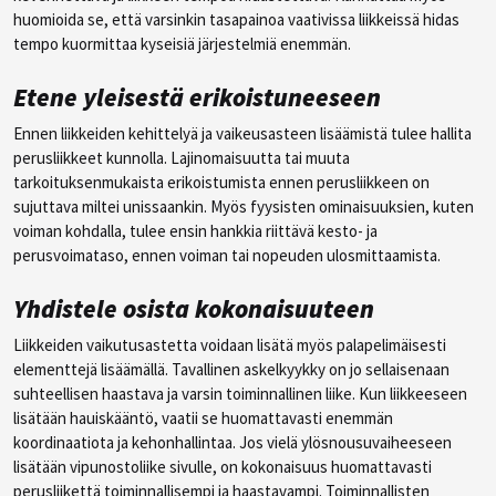
huomioida se, että varsinkin tasapainoa vaativissa liikkeissä hidas
tempo kuormittaa kyseisiä järjestelmiä enemmän.
Etene yleisestä erikoistuneeseen
Ennen liikkeiden kehittelyä ja vaikeusasteen lisäämistä tulee hallita
perusliikkeet kunnolla. Lajinomaisuutta tai muuta
tarkoituksenmukaista erikoistumista ennen perusliikkeen on
sujuttava miltei unissaankin. Myös fyysisten ominaisuuksien, kuten
voiman kohdalla, tulee ensin hankkia riittävä kesto- ja
perusvoimataso, ennen voiman tai nopeuden ulosmittaamista.
Yhdistele osista kokonaisuuteen
Liikkeiden vaikutusastetta voidaan lisätä myös palapelimäisesti
elementtejä lisäämällä. Tavallinen askelkyykky on jo sellaisenaan
suhteellisen haastava ja varsin toiminnallinen liike. Kun liikkeeseen
lisätään hauiskääntö, vaatii se huomattavasti enemmän
koordinaatiota ja kehonhallintaa. Jos vielä ylösnousuvaiheeseen
lisätään vipunostoliike sivulle, on kokonaisuus huomattavasti
perusliikettä toiminnallisempi ja haastavampi. Toiminnallisten