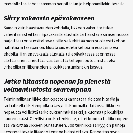
mahdollistaa tehokkaamman harjoittelun jo helpommillakin tasoilla.
Siirry vakaasta epävakaaseen
Samoin kuin haastavuuden kohdalla, liikkeen vakautta tulee
vähentää asteittain. Epävakaalla alustalla tai haastavissa asennoissa
harjoittelu on suositeltavaa, sillä se kehittää monipuolisesti kehon
hallintaa ja tasapainoa. Muista siis edetä kehosi ja edistymisesi
ehdoilla: liian epävakaalla alustalla tai epävakaassa asennossa
aloittaminen aiheuttaa väistämättä tehojen putoamista sekä
virheellisten liikeratojen ja loukkaantumisriskin kasvua.
Jatka hitaasta nopeaan ja pienestä
voimantuotosta suurempaan
Toiminnallisten liikkeiden opettelu kannattaa aloittaa hitaalla ja
rauhallisella liiketempolla ja kevyellä kuormalla. Jatkossa liikkeen
nopeutta voi lisätä tarkoituksenmukaiseksi ja kuormaa pikkuhiljaa
suuremmaksi. Oleellista on kuitenkin se, ettei kuorma tai liikenopeus
saa vaikuttaa liikkeen puhtauteen. Jos tekniikka särkyy, on painoja
kevennettävä ja liikkeen tempoa hidastettava. Kannattaa myös