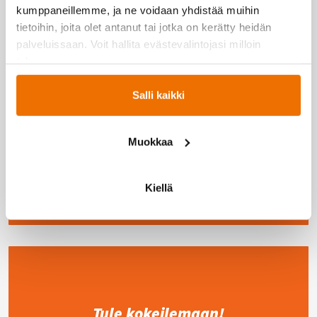
Kaikki tämä käytössäsi vain yhdellä jäsenyydellä –
kumppaneillemme, ja ne voidaan yhdistää muihin
lue lisää Hukan palveluista
täältä!
tietoihin, joita olet antanut tai jotka on kerätty heidän
palveluissaan. Voit hallita evästevalintojasi milloin
tahansa.
Salli kaikki
Liity jäseneksi
→
Muokkaa
Kiellä
Tule kokeilemaan!