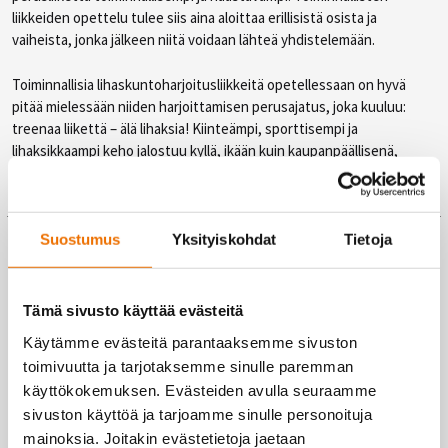
liikkeiden opettelu tulee siis aina aloittaa erillisistä osista ja
vaiheista, jonka jälkeen niitä voidaan lähteä yhdistelemään.
Toiminnallisia lihaskuntoharjoitusliikkeitä opetellessaan on hyvä
pitää mielessään niiden harjoittamisen perusajatus, joka kuuluu:
treenaa liikettä – älä lihaksia! Kiinteämpi, sporttisempi ja
lihaksikkaampi keho jalostuu kyllä, ikään kuin kaupanpäällisenä,
toiminnallisen treenaamisen sivutuotteena
Suostumus
Yksityiskohdat
Tietoja
Treenaa toiminnallisesti Liikuntakeskus
Hukan monipuolisilla kuntosaleilla!
Tämä sivusto käyttää evästeitä
Hukan suurin, yli 1 600 neliön KuntoHukka on syystä
Oulun
monipuolisin kuntosali
. Kuntosali tarjoaa paljon treenitilaa, yli 400 m²
Käytämme evästeitä parantaaksemme sivuston
vapaapainoalueen, 8 paikkaisen räkkialueen, rutkasti
toimivuutta ja tarjotaksemme sinulle paremman
lämmittelylaitteita ja kattaa takuulla niin aloittelijoiden kuin
käyttökokemuksen. Evästeiden avulla seuraamme
kokeneempienkin treenaajien tarpeet.
sivuston käyttöä ja tarjoamme sinulle personoituja
mainoksia. Joitakin evästetietoja jaetaan