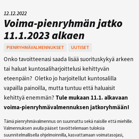
12.12.2022
Voima-pienryhmän jatko
11.1.2023 alkaen
PIENRYHMÄVALMENNUKSET
UUTISET
Onko tavoitteenasi saada lisää suorituskykyä arkeen
tai haluat kuntosaliharjoittelusi kehittyvän
eteenpäin? Oletko jo harjoitellut kuntosalilla
vapailla painoilla, mutta tuntuu että haluaisit
kehittyä enemmän?
Tule mukaan 11.1. alkavaan
voima-pienryhmävalmennuksen jatkoryhmään!
Tämä pienryhmävalmennus on suunnattu sekä naisille että miehille.
Valmennuksen avulla pääset tavoittelemaan tuloksia
suunnitelmallisella ohjelmoinnilla, kasvattamaan voimatasojasi,