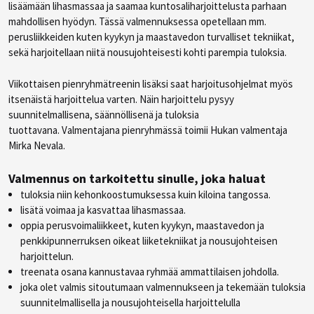
lisäämään lihasmassaa ja saamaa kuntosaliharjoittelusta parhaan
mahdollisen hyödyn. Tässä valmennuksessa opetellaan mm.
perusliikkeiden kuten kyykyn ja maastavedon turvalliset tekniikat,
sekä harjoitellaan niitä nousujohteisesti kohti parempia tuloksia.
Viikottaisen pienryhmätreenin lisäksi saat harjoitusohjelmat myös
itsenäistä harjoittelua varten. Näin harjoittelu pysyy
suunnitelmallisena, säännöllisenä ja tuloksia
tuottavana. Valmentajana pienryhmässä toimii Hukan valmentaja
Mirka Nevala.
Valmennus on tarkoitettu sinulle, joka haluat
tuloksia niin kehonkoostumuksessa kuin kiloina tangossa.
lisätä voimaa ja kasvattaa lihasmassaa.
oppia perusvoimaliikkeet, kuten kyykyn, maastavedon ja
penkkipunnerruksen oikeat liiketekniikat ja nousujohteisen
harjoittelun.
treenata osana kannustavaa ryhmää ammattilaisen johdolla.
joka olet valmis sitoutumaan valmennukseen ja tekemään tuloksia
suunnitelmallisella ja nousujohteisella harjoittelulla