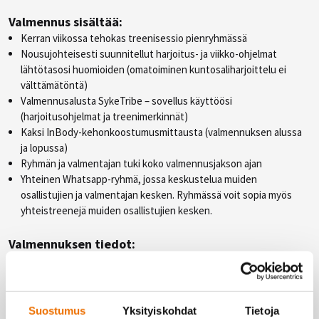
Valmennus sisältää:
Kerran viikossa tehokas treenisessio pienryhmässä
Nousujohteisesti suunnitellut harjoitus- ja viikko-ohjelmat
lähtötasosi huomioiden (omatoiminen kuntosaliharjoittelu ei
välttämätöntä)
Valmennusalusta SykeTribe – sovellus käyttöösi
(harjoitusohjelmat ja treenimerkinnät)
Kaksi InBody-kehonkoostumusmittausta (valmennuksen alussa
ja lopussa)
Ryhmän ja valmentajan tuki koko valmennusjakson ajan
Yhteinen Whatsapp-ryhmä, jossa keskustelua muiden
osallistujien ja valmentajan kesken. Ryhmässä voit sopia myös
yhteistreenejä muiden osallistujien kesken.
Valmennuksen tiedot:
Valmentaja:
Mirka Nevala, mirka.nevala@
hukka.net, puh. 050
5919058
Kesto:
12 viikkoa / 3kk (12 tapaamista)
Ajankohta:
11.1.–29.3.2023
Suostumus
Yksityiskohdat
Tietoja