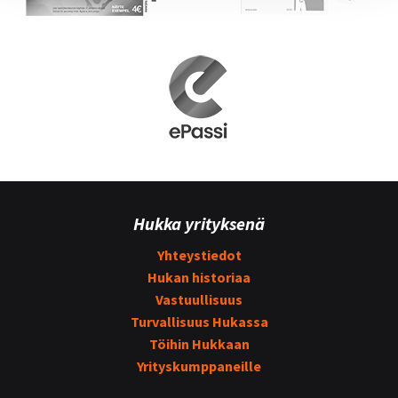
Hukka yrityksenä
Yhteystiedot
Hukan historiaa
Vastuullisuus
Turvallisuus Hukassa
Töihin Hukkaan
Yrityskumppaneille