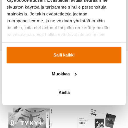
parantamisessa ja muuttamisessa.
sivuston käyttöä ja tarjoamme sinulle personoituja
mainoksia. Joitakin evästetietoja jaetaan
kumppaneillemme, ja ne voidaan yhdistää muihin
tietoihin, joita olet antanut tai jotka on kerätty heidän
palveluissaan. Voit hallita evästevalintojasi milloin
tahansa.
Salli kaikki
Muokkaa
Kiellä