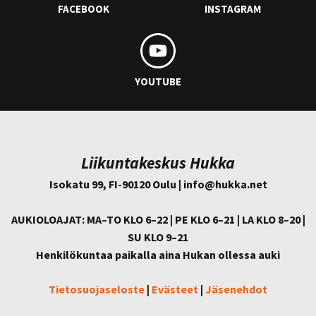
FACEBOOK
INSTAGRAM
YOUTUBE
Liikuntakeskus Hukka
Isokatu 99, FI-90120 Oulu | info@
hukka.net
AUKIOLOAJAT: MA–TO KLO 6–22 | PE KLO 6–21 | LA KLO 8–20 |
SU KLO 9–21
Henkilökuntaa paikalla aina Hukan ollessa auki
Tietosuojaseloste
|
Evästeet
|
Jäsenehdot