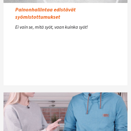
Painonhallintaa edistävät
syömistottumukset
Ei vain se, mitä syöt, vaan kuinka syöt!