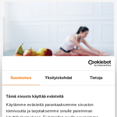
Suostumus
Yksityiskohdat
Tietoja
Pysyvä painonhallinta
Ravitsemuksella on suuri rooli sekä painonhallinnan
Tämä sivusto käyttää evästeitä
että kokonaisvaltaisen hyvinvoinnin kannalta.
Ravitsemuksesta ei kannata tehdä itselleen liian
Käytämme evästeitä parantaaksemme sivuston
suurta stressin aihetta. Tosiasia on, että pienet
toimivuutta ja tarjotaksemme sinulle paremman
valinnat kantavat pitkälle ravitsemustottumuksien
käyttökokemuksen. Evästeiden avulla seuraamme