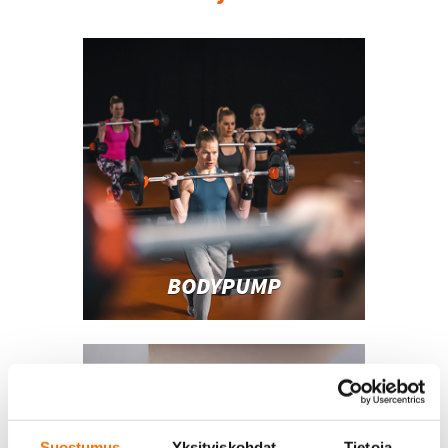
BODYPUMP
Suostumus
Yksityiskohdat
Tietoja