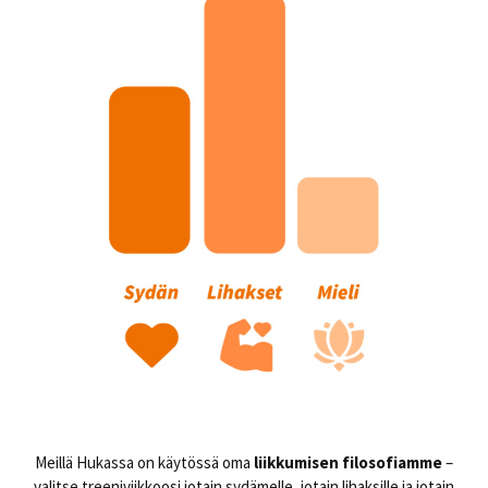
Meillä Hukassa on käytössä oma
liikkumisen filosofiamme
–
valitse treeniviikkoosi jotain sydämelle, jotain lihaksille ja jotain