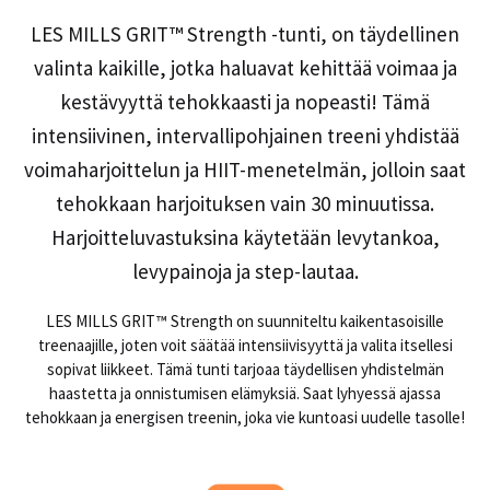
LES MILLS GRIT™ Strength -tunti, on täydellinen
valinta kaikille, jotka haluavat kehittää voimaa ja
kestävyyttä tehokkaasti ja nopeasti! Tämä
intensiivinen, intervallipohjainen treeni yhdistää
voimaharjoittelun ja HIIT-menetelmän, jolloin saat
tehokkaan harjoituksen vain 30 minuutissa.
Harjoitteluvastuksina käytetään levytankoa,
levypainoja ja step-lautaa.
LES MILLS GRIT™ Strength on suunniteltu kaikentasoisille
treenaajille, joten voit säätää intensiivisyyttä ja valita itsellesi
sopivat liikkeet. Tämä tunti tarjoaa täydellisen yhdistelmän
haastetta ja onnistumisen elämyksiä. Saat lyhyessä ajassa
tehokkaan ja energisen treenin, joka vie kuntoasi uudelle tasolle!