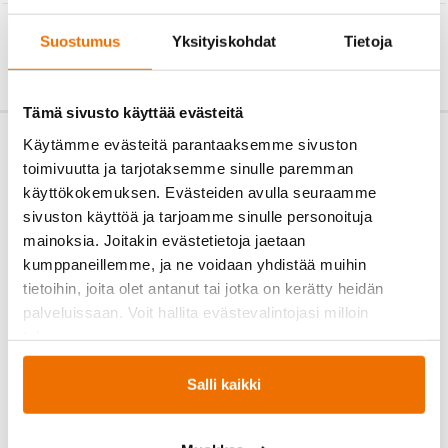
←
TAKAISIN
Suostumus
Yksityiskohdat
Tietoja
Tämä sivusto käyttää evästeitä
Käytämme evästeitä parantaaksemme sivuston
toimivuutta ja tarjotaksemme sinulle paremman
käyttökokemuksen. Evästeiden avulla seuraamme
sivuston käyttöä ja tarjoamme sinulle personoituja
mainoksia. Joitakin evästetietoja jaetaan
kumppaneillemme, ja ne voidaan yhdistää muihin
tietoihin, joita olet antanut tai jotka on kerätty heidän
palveluissaan. Voit hallita evästevalintojasi milloin
tahansa.
Salli kaikki