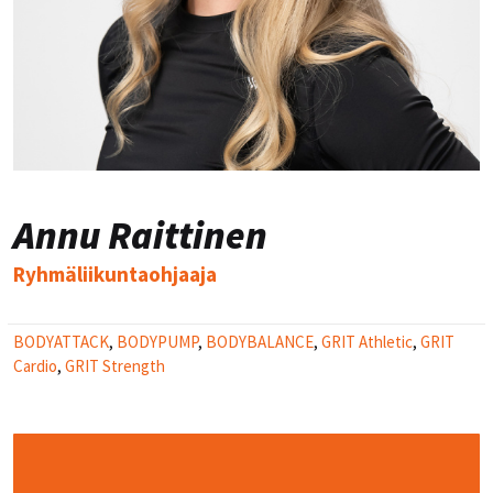
Annu Raittinen
Ryhmäliikuntaohjaaja
BODYATTACK
,
BODYPUMP
,
BODYBALANCE
,
GRIT Athletic
,
GRIT
Cardio
,
GRIT Strength