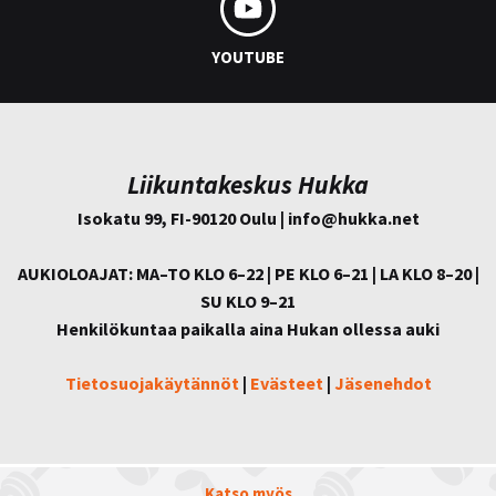
YOUTUBE
Liikuntakeskus Hukka
Isokatu 99, FI-90120 Oulu | info@
hukka.net
AUKIOLOAJAT: MA–TO KLO 6–22 | PE KLO 6–21 | LA KLO 8–20 |
SU KLO 9–21
Henkilökuntaa paikalla aina Hukan ollessa auki
Tietosuojakäytännöt
|
Evästeet
|
Jäsenehdot
Katso myös