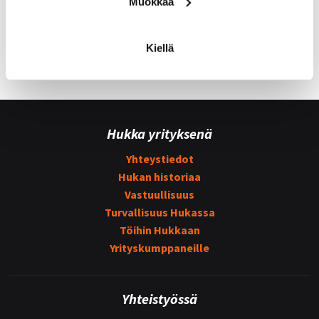
Muokkaa
Kiellä
Hukka yrityksenä
Yhteystiedot
Hukan historiaa
Vastuullisuus
Turvallisuus Hukassa
Töihin Hukkaan
Yrityskumppaneille
Yhteistyössä