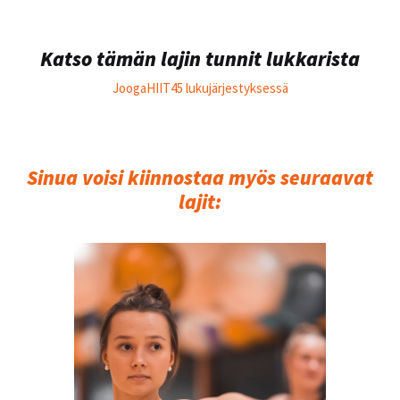
Katso tämän lajin tunnit lukkarista
JoogaHIIT45 lukujärjestyksessä
Sinua voisi kiinnostaa myös seuraavat
lajit: