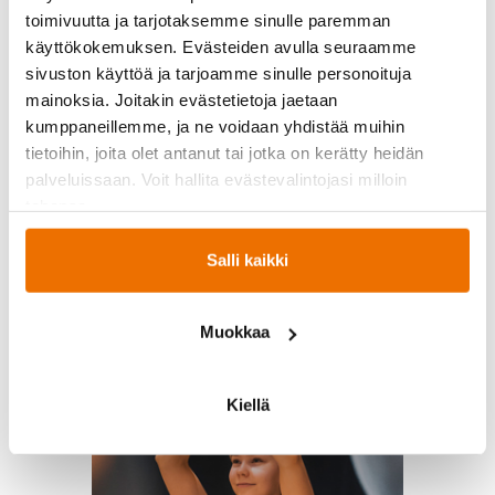
toimivuutta ja tarjotaksemme sinulle paremman
käyttökokemuksen. Evästeiden avulla seuraamme
sivuston käyttöä ja tarjoamme sinulle personoituja
mainoksia. Joitakin evästetietoja jaetaan
kumppaneillemme, ja ne voidaan yhdistää muihin
tietoihin, joita olet antanut tai jotka on kerätty heidän
palveluissaan. Voit hallita evästevalintojasi milloin
tahansa.
JoogaPower + Rentoutus
Salli kaikki
Muokkaa
Kiellä