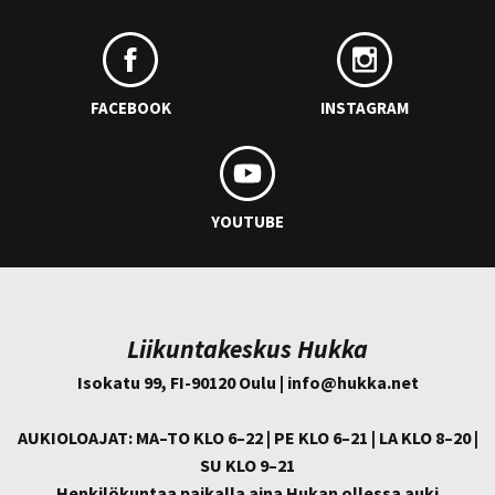
FACEBOOK
INSTAGRAM
YOUTUBE
Liikuntakeskus Hukka
Isokatu 99, FI-90120 Oulu | info@
hukka.net
AUKIOLOAJAT: MA–TO KLO 6–22 | PE KLO 6–21 | LA KLO 8–20 |
SU KLO 9–21
Henkilökuntaa paikalla aina Hukan ollessa auki