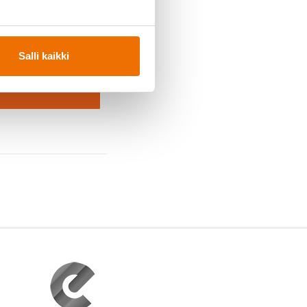
ukaan?
kea -päivä →
Salli kaikki