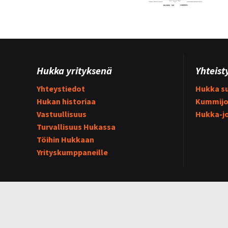
Hukka yrityksenä
Yhteist
Yhteystiedot
Hukka su
Hukan historiaa
Kummijo
Vastuullisuus
Hukka-j
Turvallisuus Hukassa
Töihin Hukkaan
Yrityskumppaneille