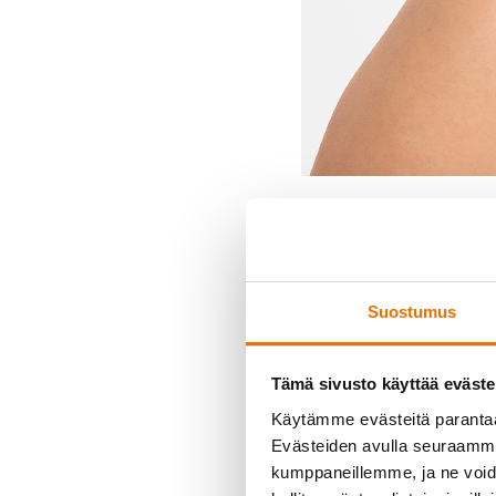
Roosa L
Ryhmäliikuntao
Suostumus
BODYPUMP
,
FasciaMe
Tämä sivusto käyttää eväste
Käytämme evästeitä paranta
Evästeiden avulla seuraamme 
kumppaneillemme, ja ne voidaa