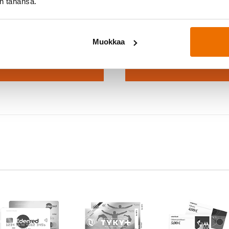
in tahansa.
nostuitko?
Haluatko m
ajan tunnit lukkarista →
Varaa Kokeile kaik
Muokkaa