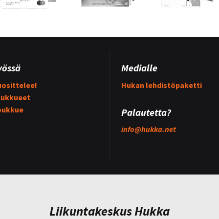
yössä
Medialle
osittelee!
Hukan lehdistöpaketti
ukkueet
oukkue
Palautetta?
info@
hukka.net
Liikuntakeskus Hukka