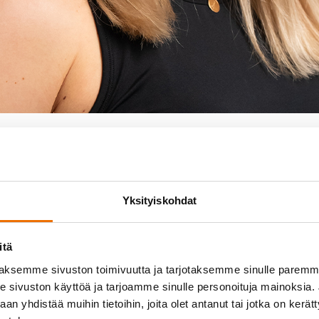
uusuaniemi
hjaaja
Yksityiskohdat
thod
,
Venyttely
itä
aksemme sivuston toimivuutta ja tarjotaksemme sinulle parem
sivuston käyttöä ja tarjoamme sinulle personoituja mainoksia. J
n yhdistää muihin tietoihin, joita olet antanut tai jotka on kerät