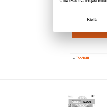
hallita evästevalintojasi millo
Kiin
Katso tämän ohja
Kiellä
←
TAKAISIN