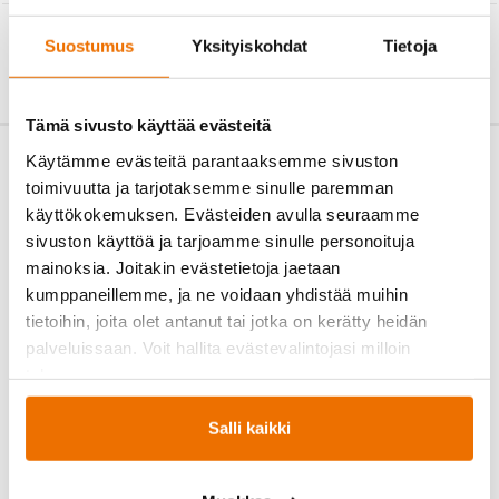
←
TAKAISIN
Suostumus
Yksityiskohdat
Tietoja
Tämä sivusto käyttää evästeitä
Käytämme evästeitä parantaaksemme sivuston
toimivuutta ja tarjotaksemme sinulle paremman
käyttökokemuksen. Evästeiden avulla seuraamme
sivuston käyttöä ja tarjoamme sinulle personoituja
mainoksia. Joitakin evästetietoja jaetaan
kumppaneillemme, ja ne voidaan yhdistää muihin
tietoihin, joita olet antanut tai jotka on kerätty heidän
palveluissaan. Voit hallita evästevalintojasi milloin
tahansa.
Salli kaikki