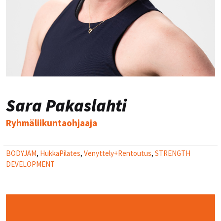
Sara Pakaslahti
Ryhmäliikuntaohjaaja
BODYJAM
,
HukkaPilates
,
Venyttely+Rentoutus
,
STRENGTH
DEVELOPMENT