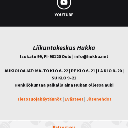
YOUTUBE
Liikuntakeskus Hukka
Isokatu 99, FI-90120 Oulu | info@
hukka.net
AUKIOLOAJAT: MA–TO KLO 6–22 | PE KLO 6–21 | LA KLO 8–20 |
SU KLO 9–21
Henkilökuntaa paikalla aina Hukan ollessa auki
Tietosuojakäytännöt
|
Evästeet
|
Jäsenehdot
Katso myös