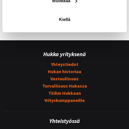
Muokkaa
Kiellä
Hukka yrityksenä
Yhteystiedot
Hukan historiaa
Vastuullisuus
Turvallisuus Hukassa
Töihin Hukkaan
Yrityskumppaneille
Yhteistyössä