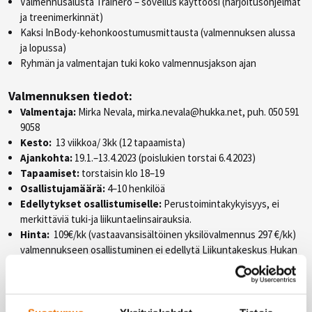
Valmennusalusta Trainero – sovellus käyttöösi (harjoitusohjelmat
ja treenimerkinnät)
Kaksi InBody-kehonkoostumusmittausta (valmennuksen alussa
ja lopussa)
Ryhmän ja valmentajan tuki koko valmennusjakson ajan
Valmennuksen tiedot:
Valmentaja:
Mirka Nevala, mirka.nevala@
hukka.net, puh. 050 591
9058
Kesto:
13 viikkoa/ 3kk (12 tapaamista)
Ajankohta:
19.1.–13.4.2023 (poislukien torstai 6.4.2023)
Tapaamiset:
torstaisin klo 18–19
Osallistujamäärä:
4–10 henkilöä
Edellytykset osallistumiselle:
Perustoimintakykyisyys, ei
merkittäviä tuki-ja liikuntaelinsairauksia.
Hinta:
109€/kk (vastaavansisältöinen yksilövalmennus 297 €/kk)
valmennukseen osallistuminen ei edellytä Liikuntakeskus Hukan
jäsenyyttä.
Koko valmennuksen hinta 327e