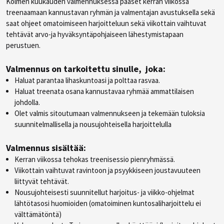
Kolmen kuukauden valmennuksessa pääset kerran viikossa
treenaamaan kannustavan ryhmän ja valmentajan avustuksella sekä
saat ohjeet omatoimiseen harjoitteluun sekä viikottain vaihtuvat
tehtävät arvo-ja hyväksyntäpohjaiseen lähestymistapaan
perustuen.
Valmennus on tarkoitettu sinulle, joka:
Haluat parantaa lihaskuntoasi ja polttaa rasvaa.
Haluat treenata osana kannustavaa ryhmää ammattilaisen
johdolla.
Olet valmis sitoutumaan valmennukseen ja tekemään tuloksia
suunnitelmallisella ja nousujohteisella harjoittelulla
Valmennus sisältää:
Kerran viikossa tehokas treenisessio pienryhmässä.
Viikottain vaihtuvat ravintoon ja psyykkiseen joustavuuteen
liittyvät tehtävät.
Nousujohteisesti suunnitellut harjoitus- ja viikko-ohjelmat
lähtötasosi huomioiden (omatoiminen kuntosaliharjoittelu ei
välttämätöntä)