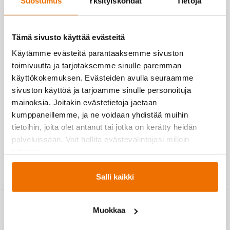
Suostumus
Yksityiskohdat
Tietoja
Mirka Nevala
Tämä sivusto käyttää evästeitä
Käytämme evästeitä parantaaksemme sivuston
toimivuutta ja tarjotaksemme sinulle paremman
käyttökokemuksen. Evästeiden avulla seuraamme
Ilmoittaudu mukaan
sivuston käyttöä ja tarjoamme sinulle personoituja
28.8. mennessä!
mainoksia. Joitakin evästetietoja jaetaan
kumppaneillemme, ja ne voidaan yhdistää muihin
tietoihin, joita olet antanut tai jotka on kerätty heidän
palveluissaan. Voit hallita evästevalintojasi milloin
tahansa.
Salli kaikki
←
TAKAISIN
Muokkaa