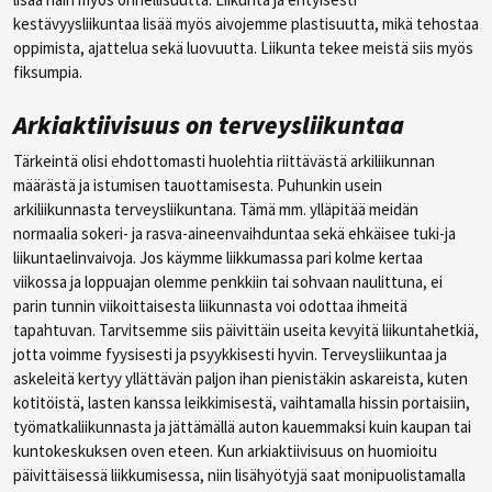
kestävyysliikuntaa lisää myös aivojemme plastisuutta, mikä tehostaa
oppimista, ajattelua sekä luovuutta. Liikunta tekee meistä siis myös
fiksumpia.
Arkiaktiivisuus on terveysliikuntaa
Tärkeintä olisi ehdottomasti huolehtia riittävästä arkiliikunnan
määrästä ja istumisen tauottamisesta. Puhunkin usein
arkiliikunnasta terveysliikuntana. Tämä mm. ylläpitää meidän
normaalia sokeri- ja rasva-aineenvaihduntaa sekä ehkäisee tuki-ja
liikuntaelinvaivoja. Jos käymme liikkumassa pari kolme kertaa
viikossa ja loppuajan olemme penkkiin tai sohvaan naulittuna, ei
parin tunnin viikoittaisesta liikunnasta voi odottaa ihmeitä
tapahtuvan. Tarvitsemme siis päivittäin useita kevyitä liikuntahetkiä,
jotta voimme fyysisesti ja psyykkisesti hyvin. Terveysliikuntaa ja
askeleitä kertyy yllättävän paljon ihan pienistäkin askareista, kuten
kotitöistä, lasten kanssa leikkimisestä, vaihtamalla hissin portaisiin,
työmatkaliikunnasta ja jättämällä auton kauemmaksi kuin kaupan tai
kuntokeskuksen oven eteen. Kun arkiaktiivisuus on huomioitu
päivittäisessä liikkumisessa, niin lisähyötyjä saat monipuolistamalla