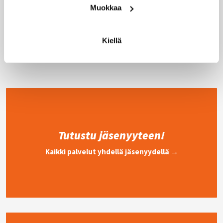
Muokkaa
terveisin,
Salla Käsmä
Kiellä
Tutustu jäsenyyteen!
Kaikki palvelut yhdellä jäsenyydellä →