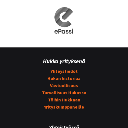
Hukka yrityksenä
Yhteystiedot
Hukan historiaa
Vastuullisuus
Turvallisuus Hukassa
Töihin Hukkaan
Yrityskumppaneille
Yhteistyössä