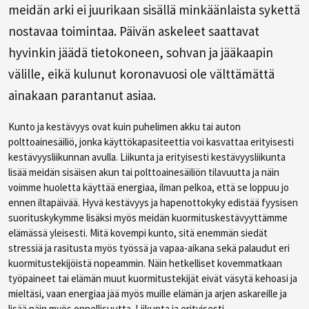
meidän arki ei juurikaan sisällä minkäänlaista sykettä
nostavaa toimintaa. Päivän askeleet saattavat
hyvinkin jäädä tietokoneen, sohvan ja jääkaapin
välille, eikä kulunut koronavuosi ole välttämättä
ainakaan parantanut asiaa.
Kunto ja kestävyys ovat kuin puhelimen akku tai auton
polttoainesäiliö, jonka käyttökapasiteettia voi kasvattaa erityisesti
kestävyysliikunnan avulla. Liikunta ja erityisesti kestävyysliikunta
lisää meidän sisäisen akun tai polttoainesäiliön tilavuutta ja näin
voimme huoletta käyttää energiaa, ilman pelkoa, että se loppuu jo
ennen iltapäivää. Hyvä kestävyys ja hapenottokyky edistää fyysisen
suorituskykymme lisäksi myös meidän kuormituskestävyyttämme
elämässä yleisesti. Mitä kovempi kunto, sitä enemmän siedät
stressiä ja rasitusta myös työssä ja vapaa-aikana sekä palaudut eri
kuormitustekijöistä nopeammin. Näin hetkelliset kovemmatkaan
työpaineet tai elämän muut kuormitustekijät eivät väsytä kehoasi ja
mieltäsi, vaan energiaa jää myös muille elämän ja arjen askareille ja
lisää näin myös onnellisuutta. Liikunta ja erityisesti