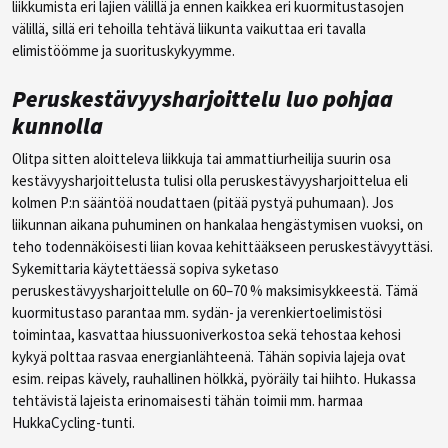
liikkumista eri lajien välillä ja ennen kaikkea eri kuormitustasojen
välillä, sillä eri tehoilla tehtävä liikunta vaikuttaa eri tavalla
elimistöömme ja suorituskykyymme.
Peruskestävyysharjoittelu luo pohjaa
kunnolla
Olitpa sitten aloitteleva liikkuja tai ammattiurheilija suurin osa
kestävyysharjoittelusta tulisi olla peruskestävyysharjoittelua eli
kolmen P:n sääntöä noudattaen (pitää pystyä puhumaan). Jos
liikunnan aikana puhuminen on hankalaa hengästymisen vuoksi, on
teho todennäköisesti liian kovaa kehittääkseen peruskestävyyttäsi.
Sykemittaria käytettäessä sopiva syketaso
peruskestävyysharjoittelulle on 60–70 % maksimisykkeestä. Tämä
kuormitustaso parantaa mm. sydän- ja verenkiertoelimistösi
toimintaa, kasvattaa hiussuoniverkostoa sekä tehostaa kehosi
kykyä polttaa rasvaa energianlähteenä. Tähän sopivia lajeja ovat
esim. reipas kävely, rauhallinen hölkkä, pyöräily tai hiihto. Hukassa
tehtävistä lajeista erinomaisesti tähän toimii mm. harmaa
HukkaCycling-tunti.