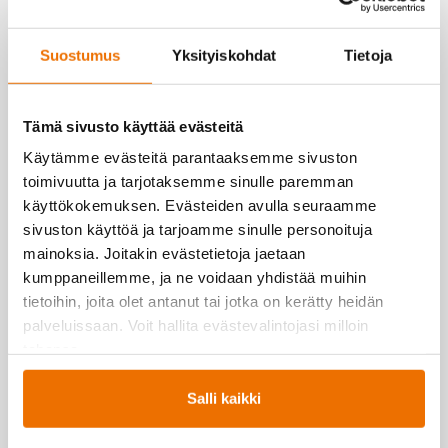
Tyypillisin virhe kestävyysharjoittelussa on tehdä pelkästään kovia
harjoituksia korkeilla sykkeillä, aina samalla tehoalueella ja aina
Suostumus
Yksityiskohdat
Tietoja
saman lajin parissa. Pysyäkseen terveenä ja kehittääkseen kuntoa,
vaatii harjoittelu ärsykevaihtelua eri tehoilla ja eri lajien parissa,
unohtamatta riittävää palautumista. Muista siis harrastaa
Tämä sivusto käyttää evästeitä
monipuolisesti, kevyestä arkiliikunnasta suorituskykyä haastavaan
Käytämme evästeitä parantaaksemme sivuston
kovempaan menoon. Ennen kaikkea on kuitenkin tärkeää, että
toimivuutta ja tarjotaksemme sinulle paremman
löydät itsellesi mieleisiä tapoja liikkua, jotta saat siitä arkeen
käyttökokemuksen. Evästeiden avulla seuraamme
helposti istuvan rutiinin.
sivuston käyttöä ja tarjoamme sinulle personoituja
mainoksia. Joitakin evästetietoja jaetaan
kumppaneillemme, ja ne voidaan yhdistää muihin
tietoihin, joita olet antanut tai jotka on kerätty heidän
palveluissaan. Voit hallita evästevalintojasi milloin
tahansa.
Liikunnallisin
Salli kaikki