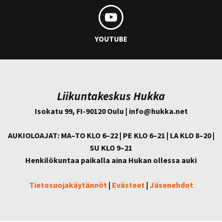
YOUTUBE
Liikuntakeskus Hukka
Isokatu 99, FI-90120 Oulu | info@
hukka.net
AUKIOLOAJAT: MA–TO KLO 6–22 | PE KLO 6–21 | LA KLO 8–20 |
SU KLO 9–21
Henkilökuntaa paikalla aina Hukan ollessa auki
Tietosuojakäytännöt
|
Evästeet
|
Jäsenehdot