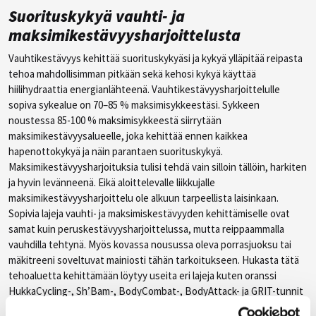
Suorituskykyä vauhti- ja
maksimikestävyysharjoittelusta
Vauhtikestävyys kehittää suorituskykyäsi ja kykyä ylläpitää reipasta
tehoa mahdollisimman pitkään sekä kehosi kykyä käyttää
hiilihydraattia energianlähteenä. Vauhtikestävyysharjoittelulle
sopiva sykealue on 70–85 % maksimisykkeestäsi. Sykkeen
noustessa 85-100 % maksimisykkeestä siirrytään
maksimikestävyysalueelle, joka kehittää ennen kaikkea
hapenottokykyä ja näin parantaen suorituskykyä.
Maksimikestävyysharjoituksia tulisi tehdä vain silloin tällöin, harkiten
ja hyvin levänneenä. Eikä aloittelevalle liikkujalle
maksimikestävyysharjoittelu ole alkuun tarpeellista laisinkaan.
Sopivia lajeja vauhti- ja maksimiskestävyyden kehittämiselle ovat
samat kuin peruskestävyysharjoittelussa, mutta reippaammalla
vauhdilla tehtynä. Myös kovassa nousussa oleva porrasjuoksu tai
mäkitreeni soveltuvat mainiosti tähän tarkoitukseen. Hukasta tätä
tehoaluetta kehittämään löytyy useita eri lajeja kuten oranssi
HukkaCycling-, Sh’Bam-, BodyCombat-, BodyAttack- ja GRIT-tunnit
sekä tietenkin myös pallopelit.